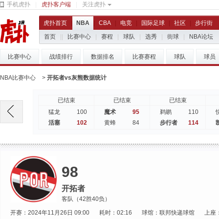
手机虎扑
|
虎扑客户端
|
关注虎扑
虎扑首页
|
NBA
|
CBA
|
电竞
|
国际足球
|
社区
|
步行街
首页
|
|
比赛中心
|
赛程
|
球队
|
选秀
|
街球
|
NBA论坛
比赛中心
战绩排行
数据排名
比赛赛程
球队
球员
NBA比赛中心
>
开拓者vs灰熊数据统计
已结束
已结束
已结束
100
95
110
猛龙
魔术
鹈鹕
102
84
114
活塞
黄蜂
步行者
98
开拓者
客队（42胜40负）
开赛：2024年11月26日 09:00
耗时：02:16
球馆：联邦快递球馆
上座：