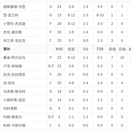
德斯蒙德-贝恩
G
24
2-8
1-4
3-4
0
7
贾-莫兰特
G
23
6-12
2-3
8-10
1
1
小贾伦-杰克逊
F
28
8-12
2-2
3-3
2
4
杰伦·威尔斯
F
16
2-6
1-4
0-0
0
4
布兰登-克拉克
C
25
5-7
0-0
1-3
3
6
替补
时间
投篮
3分
罚球
前场
后场
桑迪-阿尔达马
F
22
6-12
1-1
0-1
7
10
卢克-肯纳德
G-F
22
3-6
2-5
3-3
1
1
杰克-拉拉维亚
F
20
2-3
0-0
4-4
0
5
杰-胡夫
C
20
4-9
2-4
2-4
0
4
马库斯-斯马特
G
19
3-6
0-2
0-0
0
0
小斯科蒂-皮彭
G
14
1-4
0-1
1-2
2
2
河村勇辉
G
4
0-1
0-1
0-0
0
0
约翰-康查尔
G-F
4
1-1
1-1
0-0
0
0
科林·卡斯尔顿
C
0
0-0
0-0
0-0
0
0