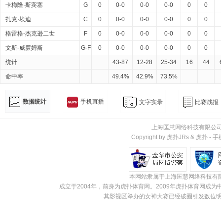
卡梅隆·斯宾塞
G
0
0-0
0-0
0-0
0
0
扎克·埃迪
C
0
0-0
0-0
0-0
0
0
格雷格-杰克逊二世
F
0
0-0
0-0
0-0
0
0
文斯-威廉姆斯
G-F
0
0-0
0-0
0-0
0
0
统计
43-87
12-28
25-34
16
44
命中率
49.4%
42.9%
73.5%
数据统计
手机直播
文字实录
比赛战报
上海匡慧网络科技有限公
Copyright by 虎扑JRs &
虎扑
-
手
本网站隶属于上海匡慧网络科技有
成立于2004年，前身为虎扑体育网。2009年虎扑体育网
其影视区举办的女神大赛已经破圈引发数位明