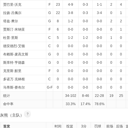
贾巴里-沃克
F
23
4-9
0-3
1-1
2
4
拉扬·吕佩尔
G
22
3-8
0-3
3-4
0
1
塔兹·摩尔
G
8
1-2
0-0
0-0
2
2
贾斯汀·米纳亚
F
6
0-0
0-0
0-0
0
1
杜普·里斯
C
5
1-2
1-2
0-0
1
0
德安德烈-艾顿
C
0
0-0
0-0
0-0
0
0
布赖斯-麦高文斯
G
0
0-0
0-0
0-0
0
0
斯库特·亨德森
G
0
0-0
0-0
0-0
0
0
克里斯·默里
F
0
0-0
0-0
0-0
0
0
多诺万·克林根
C
0
0-0
0-0
0-0
0
0
马蒂斯-赛布尔
G-F
0
0-0
0-0
0-0
0
0
统计
34-102
8-46
22-28
19
25
命中率
33.3%
17.4%
78.6%
?
灰熊（主队）
首发
时间
投篮
3分
罚球
前场
后场