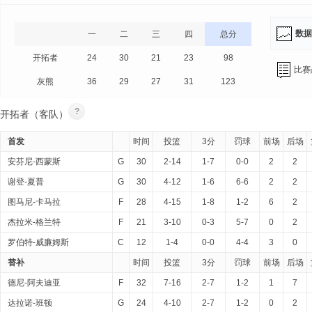
数据
一
二
三
四
总分
开拓者
24
30
21
23
98
比赛
灰熊
36
29
27
31
123
?
开拓者（客队）
首发
时间
投篮
3分
罚球
前场
后场
安芬尼-西蒙斯
G
30
2-14
1-7
0-0
2
2
谢登-夏普
G
30
4-12
1-6
6-6
2
2
图马尼-卡马拉
F
28
4-15
1-8
1-2
6
2
杰拉米-格兰特
F
21
3-10
0-3
5-7
0
2
罗伯特-威廉姆斯
C
12
1-4
0-0
4-4
3
0
替补
时间
投篮
3分
罚球
前场
后场
德尼-阿夫迪亚
F
32
7-16
2-7
1-2
1
7
达拉诺-班顿
G
24
4-10
2-7
1-2
0
2