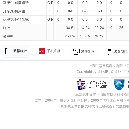
宰伊尔-威廉姆斯
G-F
0
0-0
0-0
0-0
0
0
丹东尼-梅尔顿
G
0
0-0
0-0
0-0
0
0
达里克-怀特黑德
G-F
0
0-0
0-0
0-0
0
0
统计
34-81
14-34
19-24
9
26
命中率
42.0%
41.2%
79.2%
数据统计
手机直播
文字实录
比赛战报
上海匡慧网络科技有限公
Copyright by 虎扑JRs &
虎扑
-
手
本网站隶属于上海匡慧网络科技有
成立于2004年，前身为虎扑体育网。2009年虎扑体育网
其影视区举办的女神大赛已经破圈引发数位明