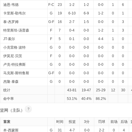
迪恩-韦德
F-C
23
1-2
1-2
0-0
1
6
卡里斯-勒韦尔
G
19
6-10
6-9
1-2
0
1
泰-杰罗姆
G-F
16
2-7
1-5
0-0
0
3
特里斯坦-汤普森
F
7
0-4
0-0
1-2
1
3
JT-索尔
F
5
0-1
0-0
4-4
1
0
小克雷格·波特
G
0
0-0
0-0
0-0
0
0
伊莫尼·贝茨
F
0
0-0
0-0
0-0
0
0
卢克-特拉弗斯
G
0
0-0
0-0
0-0
0
0
马克斯-斯特鲁斯
G-F
0
0-0
0-0
0-0
0
0
杰隆·泰森
G
0
0-0
0-0
0-0
0
0
统计
43-81
19-47
25-29
12
30
命中率
53.1%
40.4%
86.2%
?
篮网（主队）
首发
时间
投篮
3分
罚球
前场
后场
本-西蒙斯
G
31
4-7
0-0
2-2
0
4