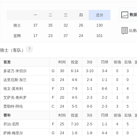
数据
一
二
三
四
总分
骑士
37
35
32
26
130
比赛
篮网
17
23
37
24
101
?
骑士（客队）
首发
时间
投篮
3分
罚球
前场
后场
多诺万-米切尔
G
30
6-14
3-10
3-4
0
3
达里厄斯-加兰
G
24
4-6
2-4
1-1
0
0
埃文-莫布利
F
23
7-9
1-1
6-6
1
4
艾萨克-奥科罗
F
20
4-5
2-3
2-2
1
0
贾勒特-阿伦
C
24
5-5
0-0
2-3
3
5
替补
时间
投篮
3分
罚球
前场
后场
乔治-尼昂
F
25
7-10
2-5
1-1
4
5
萨姆-梅里尔
G
24
1-8
1-8
4-4
0
0