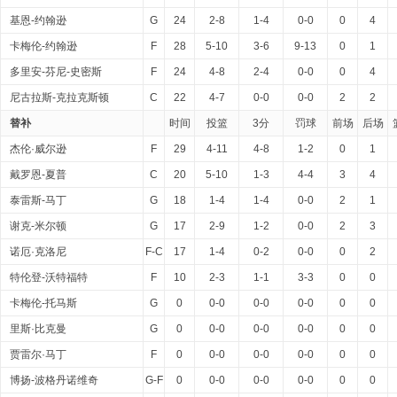
基恩-约翰逊
G
24
2-8
1-4
0-0
0
4
卡梅伦-约翰逊
F
28
5-10
3-6
9-13
0
1
多里安-芬尼-史密斯
F
24
4-8
2-4
0-0
0
4
尼古拉斯-克拉克斯顿
C
22
4-7
0-0
0-0
2
2
替补
时间
投篮
3分
罚球
前场
后场
杰伦·威尔逊
F
29
4-11
4-8
1-2
0
1
戴罗恩-夏普
C
20
5-10
1-3
4-4
3
4
泰雷斯-马丁
G
18
1-4
1-4
0-0
2
1
谢克-米尔顿
G
17
2-9
1-2
0-0
2
3
诺厄·克洛尼
F-C
17
1-4
0-2
0-0
0
2
特伦登-沃特福特
F
10
2-3
1-1
3-3
0
0
卡梅伦-托马斯
G
0
0-0
0-0
0-0
0
0
里斯·比克曼
G
0
0-0
0-0
0-0
0
0
贾雷尔·马丁
F
0
0-0
0-0
0-0
0
0
博扬-波格丹诺维奇
G-F
0
0-0
0-0
0-0
0
0