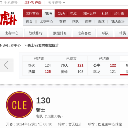
手机虎扑
|
虎扑客户端
|
关注虎扑
虎扑首页
|
NBA
|
CBA
|
电竞
|
国际足球
|
社区
|
步行街
首页
|
|
比赛中心
|
赛程
|
球队
|
选秀
|
街球
|
NBA论坛
比赛中心
战绩排行
数据排名
比赛赛程
球队
球员
NBA比赛中心
>
骑士vs篮网数据统计
已结束
已结束
已结束
124
121
122
热火
76人
公牛
125
108
121
活塞
黄蜂
猛龙
130
骑士
客队（52胜30负）
开赛：2024年12月17日 08:30
耗时：暂无统计
球馆：巴克莱中心球馆