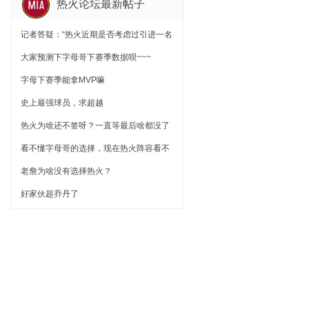
热火论坛最新帖子
记者答疑：“热火近期是否考虑过引进一名
护筐中锋？”
大家预测下字母哥下赛季数据呗~~~
字母下赛季能拿MVP嘛
史上最强球员，求超越
热火为啥还不签呀？一直等最后啥都没了
看不懂字母哥的选择，现在热火阵容看不
出有冠军相
老詹为啥没有选择热火？
好家伙超乔丹了