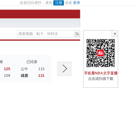
欢迎访问虎扑，请先
注册
或者
登录
束
已结束
已结束
已结束
已
125
115
92
110
公牛
魔术
凯尔特人
76人
手机看NBA文字直播
109
131
128
100
雄鹿
雷霆
独行侠
勇士
点击或扫描下载