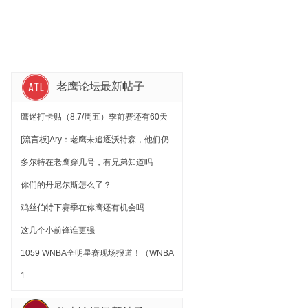
老鹰论坛最新帖子
鹰迷打卡贴（8.7/周五）季前赛还有60天
[流言板]Ary：老鹰未追逐沃特森，他们仍
愿在合适条件下续约库明加
多尔特在老鹰穿几号，有兄弟知道吗
你们的丹尼尔斯怎么了？
鸡丝伯特下赛季在你鹰还有机会吗
这几个小前锋谁更强
1059 WNBA全明星赛现场报道！（WNBA
球场游记第2期：芝加哥天空）
1