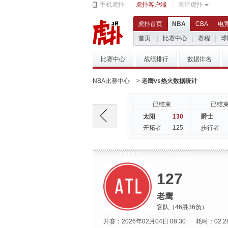
手机虎扑
|
虎扑客户端
|
关注虎扑
虎扑首页
|
NBA
|
CBA
|
电
首页
|
|
比赛中心
|
赛程
|
球
比赛中心
战绩排行
数据排名
NBA比赛中心
>
老鹰vs热火数据统计
已结束
已结
130
太阳
爵士
125
开拓者
步行者
127
老鹰
客队（46胜36负）
开赛：2026年02月04日 08:30
耗时：02:2