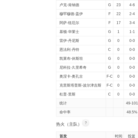
卢克-肯纳德
G
23
4-6
穆罕穆德-盖伊
F
22
2-4
阿萨-纽厄尔
F
17
3-4
基顿·华莱士
G
1
1-1
雷伊-丹尼斯
G
0
0-0
恩法利·丹特
C
0
0-0
凯莱布-休斯坦
G
0
0-0
尼科拉·久里希奇
G
0
0-0
奥涅卡-奥孔古
F-C
0
0-0
克里斯塔普斯-波尔津吉斯
F-C
0
0-0
杜普·里斯
C
0
0-0
统计
49-101
命中率
48.5%
?
热火（主队）
首发
时间
投篮