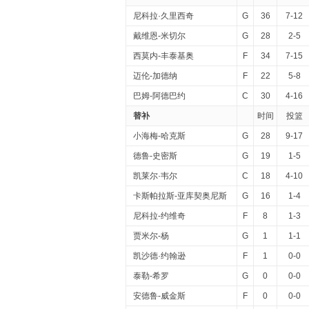
尼科拉·久里西奇
G
36
7-12
戴维恩-米切尔
G
28
2-5
西莫内-丰泰基奥
F
34
7-15
迈伦-加德纳
F
22
5-8
巴姆-阿德巴约
C
30
4-16
替补
时间
投篮
小海梅-哈克斯
G
28
9-17
德鲁-史密斯
G
19
1-5
凯莱尔·韦尔
C
18
4-10
卡斯帕拉斯-亚库契奥尼斯
G
16
1-4
尼科拉-约维奇
F
8
1-3
贾米尔-杨
G
1
1-1
凯沙德·约翰逊
F
1
0-0
泰勒-希罗
G
0
0-0
安德鲁-威金斯
F
0
0-0