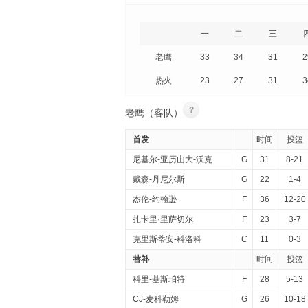
一
二
三
老鹰
33
34
31
2
热火
23
27
31
3
?
老鹰（客队）
首发
时间
投篮
尼基尔-亚历山大-沃克
G
31
8-21
戴森-丹尼尔斯
G
22
1-4
杰伦-约翰逊
F
36
12-20
扎卡里·里萨切尔
F
23
3-7
克里斯蒂安-科洛科
C
11
0-3
替补
时间
投篮
科里-基斯珀特
F
28
5-13
CJ-麦科勒姆
G
26
10-18