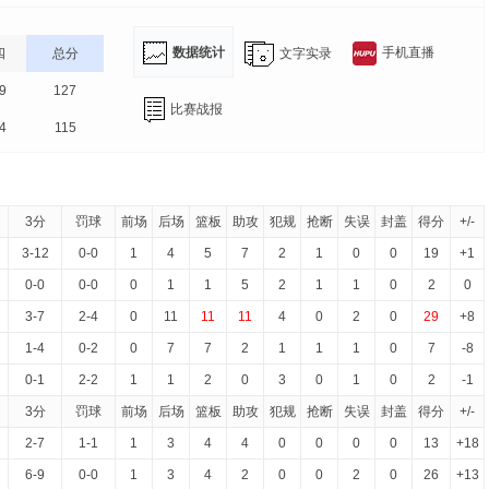
数据统计
手机直播
文字实录
四
总分
9
127
比赛战报
4
115
3分
罚球
前场
后场
篮板
助攻
犯规
抢断
失误
封盖
得分
+/-
3-12
0-0
1
4
5
7
2
1
0
0
19
+1
0-0
0-0
0
1
1
5
2
1
1
0
2
0
3-7
2-4
0
11
11
11
4
0
2
0
29
+8
1-4
0-2
0
7
7
2
1
1
1
0
7
-8
0-1
2-2
1
1
2
0
3
0
1
0
2
-1
3分
罚球
前场
后场
篮板
助攻
犯规
抢断
失误
封盖
得分
+/-
2-7
1-1
1
3
4
4
0
0
0
0
13
+18
6-9
0-0
1
3
4
2
0
0
2
0
26
+13