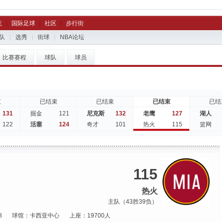
竞
|
国际足球
|
社区
|
步行街
队
|
选秀
|
街球
|
NBA论坛
比赛赛程
球队
球员
束
已结束
已结束
已结束
已结
131
121
132
127
掘金
尼克斯
老鹰
湖人
122
124
101
115
活塞
奇才
热火
篮网
115
热火
主队（43胜39负）
8
球馆：卡西亚中心
上座：19700人