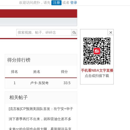
欢迎访问虎扑，请先
注册
或者
登录
得分排行榜
手机看NBA文字直播
排名
姓名
得分
点击或扫描下载
1
卢卡-东契奇
33.5
相关帖子
[流言板]CP预测美国队首发：坎宁安+华子
+弗拉格+塔图姆+阿德巴约
润下赛季再打不出来，就和雷迪仕差不多
了
未来cc的合同也会很大啊，看新闻说马克