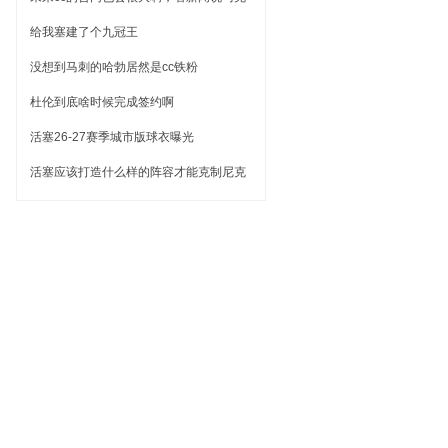
西有有机会拿历史最大合同之一
给我塞建了个九冠王
没想到马刺的哈勃居然是cc铁粉
杜伦到底啥时候完成签约啊
活塞26-27赛季城市版球衣曝光
活塞应该打造什么样的阵容才能克制尼克
斯的锋线群呢