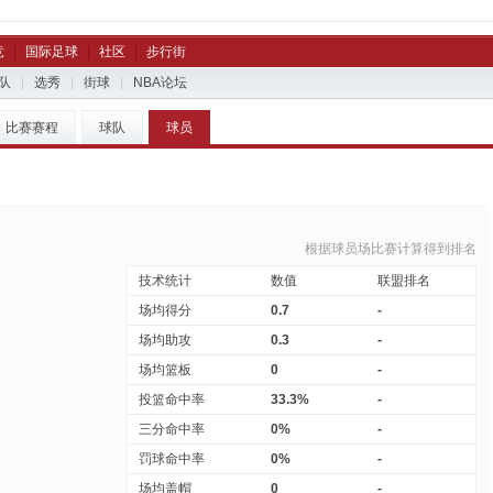
竞
|
国际足球
|
社区
|
步行街
队
|
选秀
|
街球
|
NBA论坛
比赛赛程
球队
球员
根据球员场比赛计算得到排名
技术统计
数值
联盟排名
场均得分
0.7
-
场均助攻
0.3
-
场均篮板
0
-
投篮命中率
33.3%
-
三分命中率
0%
-
罚球命中率
0%
-
场均盖帽
0
-