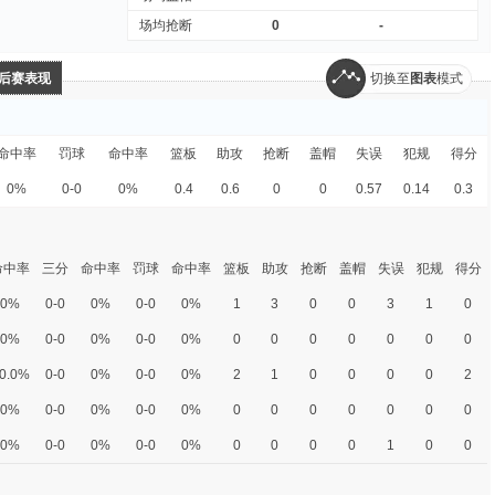
场均抢断
0
-
季后赛表现
切换至
图表
模式
命中率
罚球
命中率
篮板
助攻
抢断
盖帽
失误
犯规
得分
0%
0-0
0%
0.4
0.6
0
0
0.57
0.14
0.3
命中率
三分
命中率
罚球
命中率
篮板
助攻
抢断
盖帽
失误
犯规
得分
0%
0-0
0%
0-0
0%
1
3
0
0
3
1
0
0%
0-0
0%
0-0
0%
0
0
0
0
0
0
0
0.0%
0-0
0%
0-0
0%
2
1
0
0
0
0
2
0%
0-0
0%
0-0
0%
0
0
0
0
0
0
0
0%
0-0
0%
0-0
0%
0
0
0
0
1
0
0