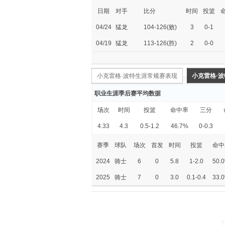
日期
对手
比分
时间
投篮
04/24
猛龙
104-126(败)
3
0-1
04/19
猛龙
113-126(胜)
2
0-0
小克雷格·波特生涯常规赛表现
小克雷格·
职业生涯季后赛平均数据
场次
时间
投篮
命中率
三分
4.33
4.3
0.5-1.2
46.7%
0-0.3
赛季
球队
场次
首发
时间
投篮
命中
2024
骑士
6
0
5.8
1-2.0
50.
2025
骑士
7
0
3.0
0.1-0.4
33.