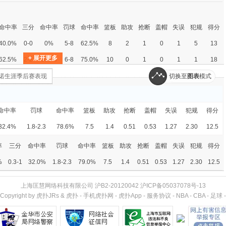
命中率
三分
命中率
罚球
命中率
篮板
助攻
抢断
盖帽
失误
犯规
得分
40.0%
0-0
0%
5-8
62.5%
8
2
1
0
1
5
13
+ 展开更多
62.5%
2-2
100%
6-8
75.0%
10
0
1
0
1
1
18
44.4%
0-1
0%
2-2
100%
7
3
3
0
1
2
10
雷诺生涯季后赛表现
切换至
图表
模式
42.9%
1-3
33.3%
3-4
75.0%
7
0
0
0
2
1
16
76.9%
0-0
0%
2-4
50.0%
10
2
1
1
2
3
22
命中率
罚球
命中率
篮板
助攻
抢断
盖帽
失误
犯规
得分
64.7%
3-4
75.0%
5-5
100%
4
2
0
1
0
2
30
32.4%
1.8-2.3
78.6%
7.5
1.4
0.51
0.53
1.27
2.30
12.5
52.0%
2-5
40.0%
4-4
100%
9
3
0
1
2
3
32
率
三分
命中率
罚球
命中率
篮板
助攻
抢断
盖帽
失误
犯规
得分
50.0%
0-1
0%
0-0
0%
12
1
0
0
3
3
8
%
0.3-1
32.0%
1.8-2.3
79.0%
7.5
1.4
0.51
0.53
1.27
2.30
12.5
91.7%
0-0
0%
1-3
33.3%
5
2
0
0
4
3
23
上海匡慧网络科技有限公司
沪B2-20120042
沪ICP备05037078号-13
33.3%
0-0
0%
2-2
100%
6
2
0
3
3
1
4
Copyright by 虎扑JRs &
虎扑
-
手机虎扑网
-
虎扑App
-
服务协议
-
NBA
-
CBA
-
足球
-
53.3%
0-0
0%
2-2
100%
11
2
0
2
1
1
18
50.0%
0-1
0%
6-6
100%
11
2
1
3
1
3
26