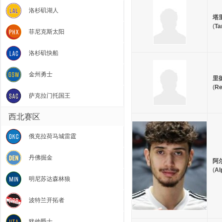
洛杉矶湖人
塔
(
Ta
菲尼克斯太阳
洛杉矶快船
金州勇士
里
(
Re
萨克拉门托国王
西北赛区
俄克拉荷马城雷霆
丹佛掘金
阿
(
Al
明尼苏达森林狼
波特兰开拓者
犹他爵士