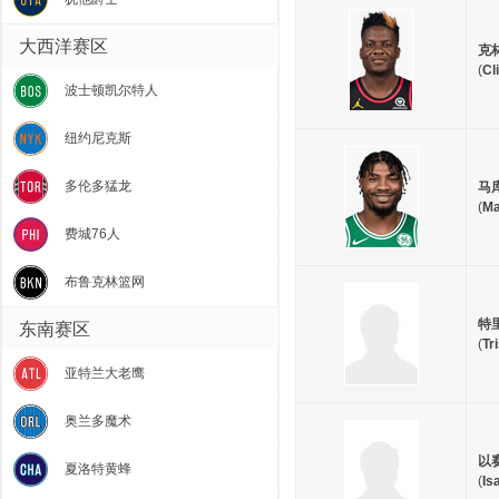
大西洋赛区
克
(
Cl
波士顿凯尔特人
纽约尼克斯
多伦多猛龙
马
(
Ma
费城76人
布鲁克林篮网
特
东南赛区
(
Tr
亚特兰大老鹰
奥兰多魔术
以
夏洛特黄蜂
(
Is