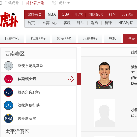
手机虎扑
|
虎扑客户端
|
关注虎扑
虎扑首页
|
NBA
|
CBA
|
电竞
|
国际足球
|
社区
|
步行街
首页
|
|
比赛中心
|
赛程
|
球队
|
选秀
|
街球
|
NBA论坛
比赛中心
战绩排行
数据排名
比赛赛程
球队
球员
姓
西南赛区
圣安东尼奥马刺
波
奇
(
Bo
休斯顿火箭
Bo
新奥尔良鹈鹕
达拉斯独行侠
小
(
Ja
孟菲斯灰熊
太平洋赛区