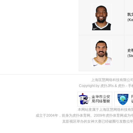
凯
(
Ke
史
(
St
上海匡慧网络科技有限公
Copyright by 虎扑JRs &
虎扑
-
手
本网站隶属于上海匡慧网络科技有
成立于2004年，前身为虎扑体育网。2009年虎扑体育网
其影视区举办的女神大赛已经破圈引发数位明