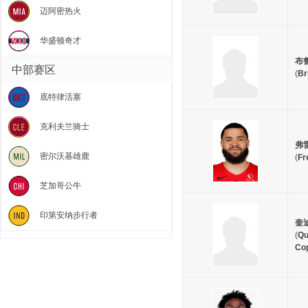
迈阿密热火
华盛顿奇才
布
中部赛区
(
Br
底特律活塞
克利夫兰骑士
弗
密尔沃基雄鹿
(
Fr
芝加哥公牛
印第安纳步行者
奎
(
Qu
Co