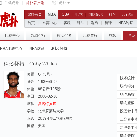
手机虎扑
|
虎扑客户端
|
关注虎扑
虎扑首页
|
NBA
|
CBA
|
电竞
|
国际足球
|
社区
|
步行街
首页
|
|
比赛中心
|
赛程
|
球队
|
选秀
|
街球
|
NBA论坛
比赛中心
战绩排行
数据排名
比赛赛程
球队
球员
NBA比赛中心
>
NBA球员
>
科比-怀特
科比-怀特（Coby White）
位置：G（3号）
技术统计
身高：1.93米/6尺4
场均得分
体重：88公斤/195磅
场均助攻
生日：2000-02-16
场均篮板
球队：
夏洛特黄蜂
学校：北卡罗莱纳大学
投篮命中
选秀：2019年第1轮第7顺位
三分命中
国籍：美国
罚球命中
场均盖帽