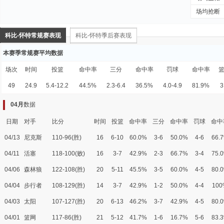
场均抢断
科比-怀特常规赛表现
科比-怀特季后赛表现
本赛季常规赛平均数据
场次
时间
投篮
命中率
三分
命中率
罚球
命中率
49
24.9
5.4-12.2
44.5%
2.3-6.4
36.5%
4.0-4.9
81.9%
3
04月
数据
日期
对手
比分
时间
投篮
命中率
三分
命中率
罚球
命中
04/13
尼克斯
110-96(胜)
16
6-10
60.0%
3-6
50.0%
4-6
66.
04/11
活塞
118-100(败)
16
3-7
42.9%
2-3
66.7%
3-4
75.
04/06
森林狼
122-108(胜)
20
5-11
45.5%
3-5
60.0%
4-5
80.
04/04
步行者
108-129(胜)
14
3-7
42.9%
1-2
50.0%
4-4
100
04/03
太阳
107-127(胜)
20
6-13
46.2%
3-7
42.9%
4-5
80.
04/01
篮网
117-86(胜)
21
5-12
41.7%
1-6
16.7%
5-6
83.