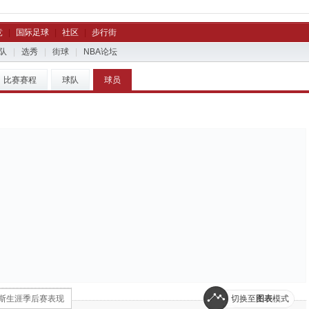
竞
|
国际足球
|
社区
|
步行街
队
|
选秀
|
街球
|
NBA论坛
比赛赛程
球队
球员
密斯生涯季后赛表现
切换至
图表
模式