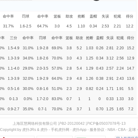
命中率
罚球
命中率
篮板
助攻
抢断
盖帽
失误
犯规
得分
31.7%
1.6-2.5
64.7%
3.0
4.5
1.10
0.34
2.53
2.21
12.2
中率
三分
命中率
罚球
命中率
篮板
助攻
抢断
盖帽
失误
犯规
得分
.0%
1.5-4.9
31.0%
1.9-2.8
69.0%
3.8
5.2
1.03
0.26
2.81
2.20
15.2
.0%
1.3-3.9
34.0%
1.8-2.6
70.0%
3.0
4.3
1.25
0.34
3.12
2.56
12.9
.0%
1.1-4.0
29.0%
2.0-3.5
57.0%
2.8
5.4
1.29
0.43
2.57
2.24
14.7
.0%
1.3-3.9
32.0%
1.9-2.9
64.0%
2.9
4.8
1.26
0.38
2.91
2.43
13.6
.0%
0.5-1.6
30.0%
0.8-1.6
51.0%
2.3
2.9
0.82
0.24
1.71
1.91
5.5
.0%
0-1.3
0.0%
1.7-2.0
83.0%
0.7
1
1
0
0.33
1.33
3.0
.0%
0.9-2.7
35.0%
0.7-1
70.0%
2.6
3.7
1
0.70
1.25
1.65
7.2
上海匡慧网络科技有限公司
沪B2-20120042
沪ICP备05037078号-13
Copyright by 虎扑JRs &
虎扑
-
手机虎扑网
-
虎扑App
-
服务协议
-
NBA
-
CBA
-
足球
-