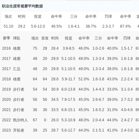
职业生涯常规赛平均数据
场次
时间
投篮
命中率
三分
命中率
罚球
命中率
51.10
29.2
5.6-12.0
46.5%
1.6-4.1
38.7%
2.3-2.7
87.4%
赛季
球队
场次
首发
时间
投篮
命中率
三分
命中率
罚球
2016
雄鹿
75
28
26.4
3.9-8.5
46.0%
1.0-2.6
40.0%
1.5-1.7
8
2017
雄鹿
48
20
29.9
5.1-10.5
49.0%
1.3-3.4
39.0%
1.6-1.8
8
2017
汇总
48
20
29.9
5.1-10.5
49.0%
1.3-3.4
39.0%
1.6-1.8
8
2018
雄鹿
64
64
28.6
5.9-11.7
51.0%
1.6-3.8
43.0%
2.2-2.4
9
2019
步行者
54
54
30.9
6.0-13.8
44.0%
1.4-4.3
33.0%
3.1-3.4
8
2020
步行者
56
56
34.5
7.9-17.5
45.0%
2.6-6.7
39.0%
2.7-3.2
8
2021
步行者
36
36
33.5
6.8-15.1
45.0%
1.6-5.2
31.0%
4.0-4.6
8
2022
凯尔特人
67
0
26.0
5.3-10.9
48.0%
2.0-4.4
44.0%
2.4-2.7
8
2023
开拓者
39
25
28.7
5.6-12.7
44.0%
2.1-5.1
41.0%
2.4-3.0
8