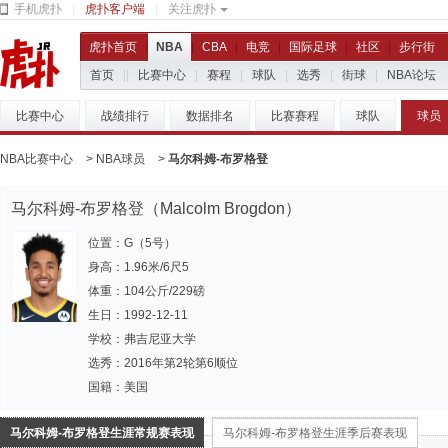
手机虎扑
|
虎扑客户端
|
关注虎扑
虎扑首页
|
NBA
|
CBA
|
电竞
|
国际足球
|
社区
|
步行街
首页
|
|
比赛中心
|
赛程
|
球队
|
选秀
|
街球
|
NBA论坛
比赛中心
战绩排行
数据排名
比赛赛程
球队
球员
NBA比赛中心
>
NBA球员
>
马尔科姆-布罗格登
马尔科姆-布罗格登（Malcolm Brogdon）
位置：G（5号）
身高：1.96米/6尺5
体重：104公斤/229磅
生日：1992-12-11
学校：弗吉尼亚大学
选秀：2016年第2轮第6顺位
国籍：美国
马尔科姆-布罗格登生涯常规赛表现
马尔科姆-布罗格登生涯季后赛表现