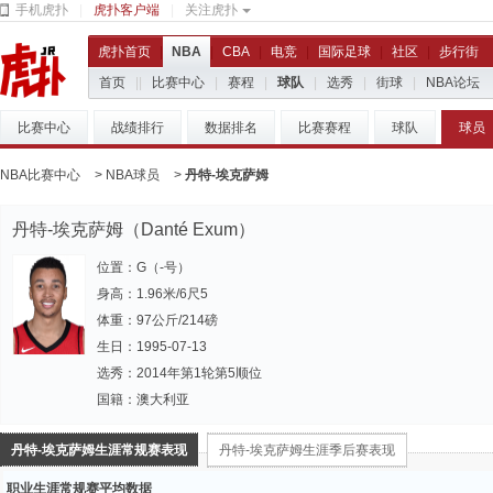
手机虎扑
|
虎扑客户端
|
关注虎扑
虎扑首页
|
NBA
|
CBA
|
电竞
|
国际足球
|
社区
|
步行街
首页
|
|
比赛中心
|
赛程
|
球队
|
选秀
|
街球
|
NBA论坛
比赛中心
战绩排行
数据排名
比赛赛程
球队
球员
NBA比赛中心
>
NBA球员
>
丹特-埃克萨姆
丹特-埃克萨姆（Danté Exum）
位置：G（-号）
身高：1.96米/6尺5
体重：97公斤/214磅
生日：1995-07-13
选秀：2014年第1轮第5顺位
国籍：澳大利亚
丹特-埃克萨姆生涯常规赛表现
丹特-埃克萨姆生涯季后赛表现
职业生涯常规赛平均数据