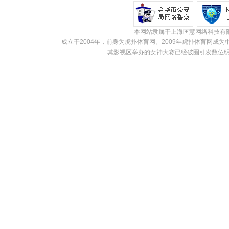
本网站隶属于上海匡慧网络科技有
成立于2004年，前身为虎扑体育网。2009年虎扑体育网
其影视区举办的女神大赛已经破圈引发数位明