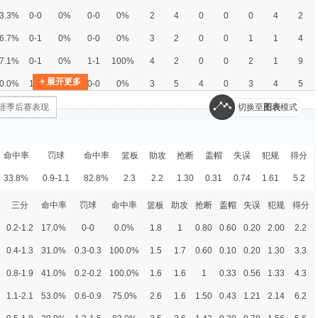
3.3%
0-0
0%
0-0
0%
2
4
0
0
0
4
2
6.7%
0-1
0%
0-0
0%
3
2
0
0
1
1
4
7.1%
0-1
0%
1-1
100%
4
2
0
0
2
1
9
+ 展开更多
0.0%
1-2
50.0%
0-0
0%
3
5
4
0
3
4
5
0.0%
0-1
0%
1-1
100%
4
4
3
1
1
4
7
生涯季后赛表现
切换至
图表
模式
0.0%
0-1
0%
2-2
100%
4
1
4
0
0
3
4
6.7%
1-1
100%
0-1
0%
2
2
1
0
0
2
9
命中率
罚球
命中率
篮板
助攻
抢断
盖帽
失误
犯规
得分
100%
1-1
100%
1-2
50.0%
1
0
1
0
0
0
4
33.8%
0.9-1.1
82.8%
2.3
2.2
1.30
0.31
0.74
1.61
5.2
三分
命中率
罚球
命中率
篮板
助攻
抢断
盖帽
失误
犯规
得分
命中率
三分
命中率
罚球
命中率
篮板
助攻
抢断
盖帽
失误
犯规
得分
0.2-1.2
17.0%
0-0
0.0%
1.8
1
0.80
0.60
0.20
2.00
2.2
0%
0-2
0%
0-0
0%
0
2
3
0
0
0
0
0.4-1.3
31.0%
0.3-0.3
100.0%
1.5
1.7
0.60
0.10
0.20
1.30
3.3
5.0%
0-0
0%
2-2
100%
6
2
1
2
1
3
4
0.8-1.9
41.0%
0.2-0.2
100.0%
1.6
1.6
1
0.33
0.56
1.33
4.3
0%
0-1
0%
0-0
0%
0
0
0
0
0
1
0
1.1-2.1
53.0%
0.6-0.9
75.0%
2.6
1.6
1.50
0.43
1.21
2.14
6.2
0.0%
0-0
0%
2-3
66.7%
3
4
0
0
0
0
6