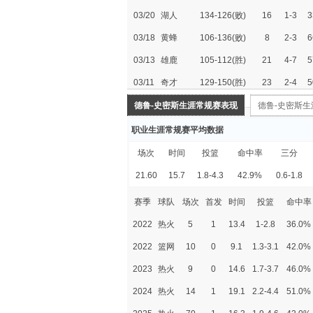
03/20
湖人
134-126(败)
16
1-3
3
03/18
黄蜂
106-136(败)
8
2-3
6
03/13
雄鹿
105-112(胜)
21
4-7
5
03/11
奇才
129-150(胜)
23
2-4
5
03/09
活塞
110-121(胜)
22
3-6
5
德鲁-史密斯生涯常规赛表现
德鲁-史密斯
03/07
黄蜂
128-120(胜)
18
1-5
2
职业生涯常规赛平均数据
03/06
篮网
110-126(胜)
21
4-6
6
场次
时间
投篮
命中率
三分
03/01
火箭
105-115(胜)
7
1-1
21.60
15.7
1.8-4.3
42.9%
0.6-1.8
02月
数据
赛季
球队
场次
首发
时间
投篮
命中率
日期
对手
比分
时间
投篮
2022
热火
5
1
13.4
1-2.8
36.0%
02/25
雄鹿
117-128(败)
6
0-2
2022
篮网
10
0
9.1
1.3-3.1
42.0%
02/22
灰熊
120-136(胜)
22
1-4
2
2023
热火
9
0
14.6
1.7-3.7
46.0%
02/21
老鹰
128-97(胜)
3
0-1
2024
热火
14
1
19.1
2.2-4.4
51.0%
02/12
鹈鹕
123-111(胜)
20
2-4
5