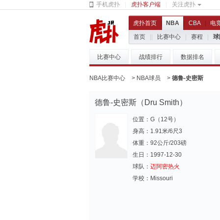
手机虎扑
|
虎扑客户端
|
关注虎扑
虎扑首页
|
NBA
|
CBA
|
电
首页
|
|
比赛中心
|
赛程
|
球
比赛中心
战绩排行
数据排名
NBA比赛中心
>
NBA球员
>
德鲁-史密斯
德鲁-史密斯（Dru Smith）
位置：G（12号）
身高：1.91米/6尺3
体重：92公斤/203磅
生日：1997-12-30
球队：
迈阿密热火
学校：Missouri