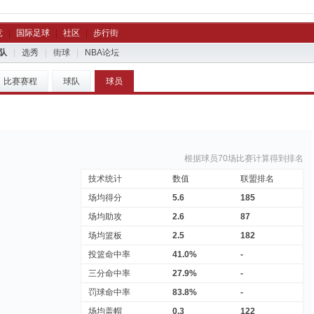
竞
|
国际足球
|
社区
|
步行街
队
|
选秀
|
街球
|
NBA论坛
比赛赛程
球队
球员
根据球员70场比赛计算得到排名
技术统计
数值
联盟排名
场均得分
5.6
185
场均助攻
2.6
87
场均篮板
2.5
182
投篮命中率
41.0%
-
三分命中率
27.9%
-
罚球命中率
83.8%
-
场均盖帽
0.3
122