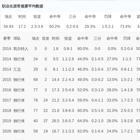
职业生涯常规赛平均数据
场次
时间
投篮
命中率
三分
命中率
罚球
命中率
56.93
17.2
2.3-3.9
60.2%
0.2-0.6
29.3%
1.5-2.1
73.4%
4
赛季
球队
场次
首发
时间
投篮
命中率
三分
命中率
罚球
命
2014
凯尔特人
5
0
1.8
0.8-1
80.0%
0-0
0.0%
0.2-0.4
5
2014
独行侠
24
0
9.5
1.1-2.6
44.0%
0.1-0.5
27.0%
1-1.3
7
2014
汇总
29
0
8.1
1.1-2.3
46.0%
0.1-0.4
27.0%
0.9-1.1
7
2015
独行侠
69
2
14.4
2.1-4.3
49.0%
0.0-0.2
13.0%
1.5-2.1
7
2016
独行侠
77
3
17.3
2.5-4.9
52.0%
0.3-1.0
28.0%
1.4-1.8
7
2017
独行侠
79
24
21.2
3.2-5.4
59.0%
0.4-1.1
33.0%
1.7-2.3
7
2018
独行侠
77
22
21.6
3.8-6.3
60.0%
0.5-1.6
31.0%
2.5-3.3
7
2019
独行侠
40
37
26.5
3.6-5.7
64.0%
0.2-1.0
26.0%
1.9-2.8
6
2020
独行侠
58
19
16.7
2.1-3.3
62.0%
0.1-0.4
24.0%
1.7-2.1
7