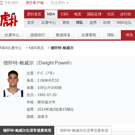
手机虎扑
|
虎扑客户端
|
关注虎扑
虎扑首页
|
NBA
|
CBA
|
电竞
|
国际足球
|
社区
|
步行街
首页
|
|
比赛中心
|
赛程
|
球队
|
选秀
|
街球
|
NBA论坛
比赛中心
战绩排行
数据排名
比赛赛程
球队
球员
NBA比赛中心
>
NBA球员
>
德怀特-鲍威尔
德怀特-鲍威尔（Dwight Powell）
位置：F-C（7号）
身高：2.08米/6尺10
体重：109公斤/240磅
生日：1991-07-20
学校：斯坦福大学
选秀：2014年第2轮第15顺位
国籍：加拿大
德怀特-鲍威尔生涯常规赛表现
德怀特-鲍威尔生涯季后赛表现