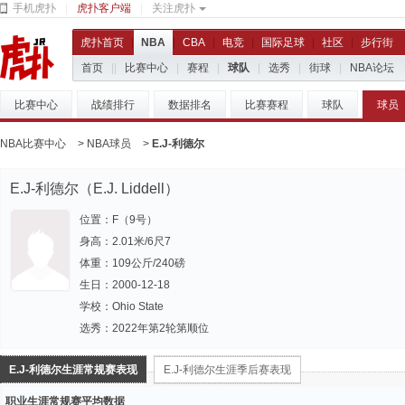
手机虎扑
|
虎扑客户端
|
关注虎扑
虎扑首页
|
NBA
|
CBA
|
电竞
|
国际足球
|
社区
|
步行街
首页
|
|
比赛中心
|
赛程
|
球队
|
选秀
|
街球
|
NBA论坛
比赛中心
战绩排行
数据排名
比赛赛程
球队
球员
NBA比赛中心
>
NBA球员
>
E.J-利德尔
E.J-利德尔（E.J. Liddell）
位置：F（9号）
身高：2.01米/6尺7
体重：109公斤/240磅
生日：2000-12-18
学校：Ohio State
选秀：2022年第2轮第顺位
E.J-利德尔生涯常规赛表现
E.J-利德尔生涯季后赛表现
职业生涯常规赛平均数据