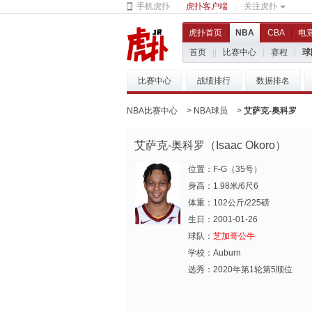
手机虎扑
|
虎扑客户端
|
关注虎扑
虎扑首页
|
NBA
|
CBA
|
电
首页
|
|
比赛中心
|
赛程
|
球
比赛中心
战绩排行
数据排名
NBA比赛中心
>
NBA球员
>
艾萨克-奥科罗
艾萨克-奥科罗（Isaac Okoro）
位置：F-G（35号）
身高：1.98米/6尺6
体重：102公斤/225磅
生日：2001-01-26
球队：
芝加哥公牛
学校：Auburn
选秀：2020年第1轮第5顺位