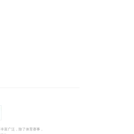
。
容丰富广泛，除了体育赛事，