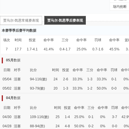
场均抢断
贾马尔-凯恩常规赛表现
贾马尔-凯恩季后赛表现
本赛季季后赛平均数据
场次
时间
投篮
命中率
三分
命中率
罚球
命中率
篮
7
17.7
1.7-4.1
41.4%
0.4-1.7
25.0%
0.7-1.6
45.5%
3.
05月
数据
日期
对手
比分
时间
投篮
命中率
三分
命中率
罚球
命中
05/04
活塞
94-116(败)
24
2-6
33.3%
1-3
33.3%
0-1
0%
05/02
活塞
93-79(败)
20
1-3
33.3%
1-2
50.0%
0-0
0%
04月
数据
日期
对手
比分
时间
投篮
命中率
三分
命中率
罚球
命中
04/30
活塞
109-116(败)
25
1-4
25.0%
0-1
0%
3-7
42.
04/28
活塞
88-94(胜)
24
4-8
50.0%
0-2
0%
0-0
0%