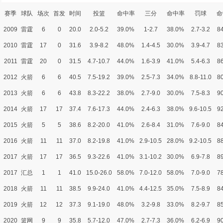
日期
对手
比分
时间
投篮
命中率
三分
命中率
罚球
命中
赛季
球队
场次
首发
时间
投篮
命中率
三分
命中率
罚球
命
04/30
猛龙
120-125(胜)
40
7-13
53.8%
4-8
50.0%
5-6
83.
2009
雷霆
6
0
20.0
2.0-5.2
39.0%
1-2.7
38.0%
2.7-3.2
8
04/27
猛龙
89-93(败)
37
6-14
42.9%
2-6
33.3%
5-6
83.
2010
雷霆
17
0
31.6
3.9-8.2
48.0%
1.4-4.5
30.0%
3.9-4.7
8
04/24
猛龙
104-126(败)
33
5-13
38.5%
3-10
30.0%
5-6
83.
2011
雷霆
20
0
31.5
4.7-10.7
44.0%
1.6-3.9
41.0%
5.4-6.3
8
04/21
猛龙
105-115(胜)
35
9-14
64.3%
3-8
37.5%
7-10
70.
2012
火箭
6
6
40.5
7.5-19.2
39.0%
2.5-7.3
34.0%
8.8-11.0
8
04/19
猛龙
113-126(胜)
33
8-18
44.4%
4-7
57.1%
2-2
10
2013
火箭
6
6
43.8
8.3-22.2
38.0%
2.7-9.0
30.0%
7.5-8.3
9
2014
火箭
17
17
37.4
7.6-17.3
44.0%
2.4-6.3
38.0%
9.6-10.5
9
2015
火箭
5
5
38.6
8.2-20.0
41.0%
2.6-8.4
31.0%
7.6-9.0
8
2016
火箭
11
11
37.0
8.2-19.8
41.0%
2.9-10.5
28.0%
9.2-10.5
8
2017
火箭
17
17
36.5
9.3-22.6
41.0%
3.1-10.2
30.0%
6.9-7.8
8
2017
汇总
1
1
41.0
15.0-26.0
58.0%
7.0-12.0
58.0%
7.0-9.0
7
2018
火箭
11
11
38.5
9.9-24.0
41.0%
4.4-12.5
35.0%
7.5-8.9
8
2019
火箭
12
12
37.3
9.1-19.0
48.0%
3.2-9.8
33.0%
8.2-9.7
8
2020
篮网
9
9
35.8
5.7-12.0
47.0%
2.7-7.3
36.0%
6.2-6.9
9