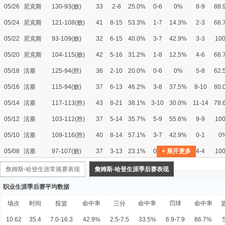
05/26
尼克斯
130-93(败)
33
2-8
25.0%
0-6
0%
8-9
88.
05/24
尼克斯
121-108(败)
41
8-15
53.3%
1-7
14.3%
2-3
66.
05/22
尼克斯
93-109(败)
32
6-15
40.0%
3-7
42.9%
3-3
10
05/20
尼克斯
104-115(败)
42
5-16
31.2%
1-8
12.5%
4-6
66.
05/18
活塞
125-94(胜)
36
2-10
20.0%
0-6
0%
5-8
62.
05/16
活塞
115-94(败)
37
6-13
46.2%
3-8
37.5%
8-10
80.
05/14
活塞
117-113(胜)
43
8-21
38.1%
3-10
30.0%
11-14
78.
05/12
活塞
103-112(胜)
37
5-14
35.7%
5-9
55.6%
9-9
10
05/10
活塞
109-116(胜)
40
8-14
57.1%
3-7
42.9%
0-1
0
05/08
活塞
97-107(败)
37
3-13
23.1%
0-4
+ 展开更多
0%
4-4
10
05/06
活塞
101-111(败)
35
6-15
40.0%
1-7
14.3%
9-9
10
詹姆斯-哈登生涯常规赛表现
詹姆斯-哈登生涯季后赛表现
05/04
猛龙
102-114(胜)
37
3-9
33.3%
1-5
20.0%
11-13
84.
职业生涯季后赛平均数据
05/02
猛龙
110-112(败)
44
5-14
35.7%
1-4
25.0%
5-5
10
场次
时间
投篮
命中率
三分
命中率
罚球
命中率
04月
数据
10.62
35.4
7.0-16.3
42.9%
2.5-7.5
33.5%
6.9-7.9
86.7%