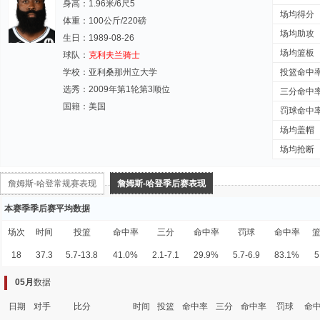
身高：1.96米/6尺5
场均得分
体重：100公斤/220磅
场均助攻
生日：1989-08-26
场均篮板
球队：
克利夫兰骑士
学校：亚利桑那州立大学
投篮命中
选秀：2009年第1轮第3顺位
三分命中
国籍：美国
罚球命中
场均盖帽
场均抢断
詹姆斯-哈登常规赛表现
詹姆斯-哈登季后赛表现
本赛季季后赛平均数据
场次
时间
投篮
命中率
三分
命中率
罚球
命中率
18
37.3
5.7-13.8
41.0%
2.1-7.1
29.9%
5.7-6.9
83.1%
5
05月
数据
日期
对手
比分
时间
投篮
命中率
三分
命中率
罚球
命