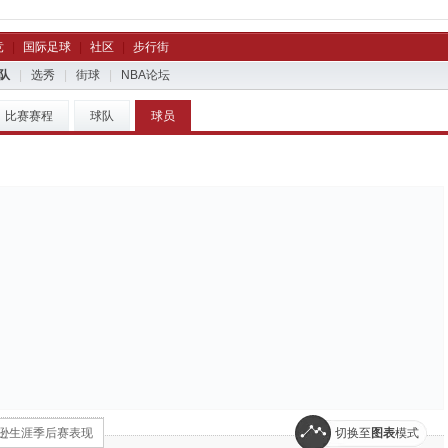
竞
|
国际足球
|
社区
|
步行街
队
|
选秀
|
街球
|
NBA论坛
比赛赛程
球队
球员
翰逊生涯季后赛表现
切换至
图表
模式