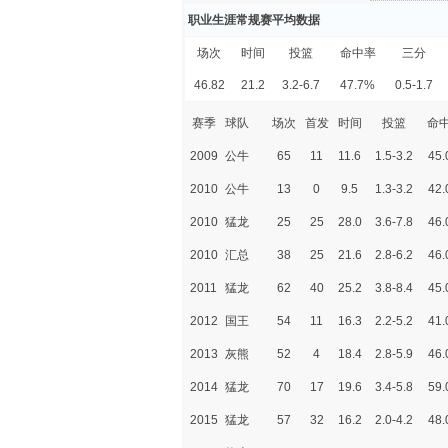
职业生涯常规赛平均数据
场次
时间
投篮
命中率
三分
46.82
21.2
3.2-6.7
47.7%
0.5-1.7
赛季
球队
场次
首发
时间
投篮
命
2009
公牛
65
11
11.6
1.5-3.2
45
2010
公牛
13
0
9.5
1.3-3.2
42
2010
猛龙
25
25
28.0
3.6-7.8
46
2010
汇总
38
25
21.6
2.8-6.2
46
2011
猛龙
62
40
25.2
3.8-8.4
45
2012
国王
54
11
16.3
2.2-5.2
41
2013
灰熊
52
4
18.4
2.8-5.9
46
2014
猛龙
70
17
19.6
3.4-5.8
59
2015
猛龙
57
32
16.2
2.0-4.2
48