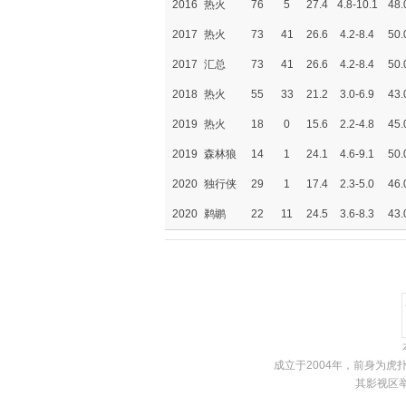
2016
热火
76
5
27.4
4.8-10.1
48
2017
热火
73
41
26.6
4.2-8.4
50
2017
汇总
73
41
26.6
4.2-8.4
50
2018
热火
55
33
21.2
3.0-6.9
43
2019
热火
18
0
15.6
2.2-4.8
45
2019
森林狼
14
1
24.1
4.6-9.1
50
2020
独行侠
29
1
17.4
2.3-5.0
46
2020
鹈鹕
22
11
24.5
3.6-8.3
43
成立于2004年，前身为
其影视区