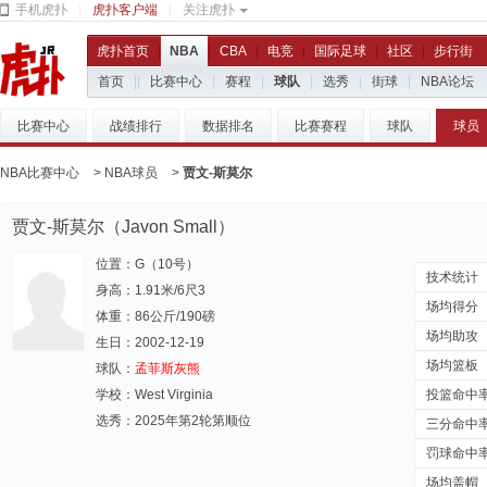
手机虎扑
|
虎扑客户端
|
关注虎扑
虎扑首页
|
NBA
|
CBA
|
电竞
|
国际足球
|
社区
|
步行街
首页
|
|
比赛中心
|
赛程
|
球队
|
选秀
|
街球
|
NBA论坛
比赛中心
战绩排行
数据排名
比赛赛程
球队
球员
NBA比赛中心
>
NBA球员
>
贾文-斯莫尔
贾文-斯莫尔（Javon Small）
位置：G（10号）
技术统计
身高：1.91米/6尺3
场均得分
体重：86公斤/190磅
场均助攻
生日：2002-12-19
场均篮板
球队：
孟菲斯灰熊
学校：West Virginia
投篮命中
选秀：2025年第2轮第顺位
三分命中
罚球命中
场均盖帽