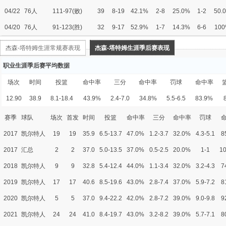
04/22
76人
111-97(败)
39
8-19
42.1%
2-8
25.0%
1-2
50.
04/20
76人
91-123(胜)
32
9-17
52.9%
1-7
14.3%
6-6
10
杰森-塔特姆生涯常规赛表现
杰森-塔特姆生涯季后赛表现
职业生涯季后赛平均数据
场次
时间
投篮
命中率
三分
命中率
罚球
命中率
12.90
38.9
8.1-18.4
43.9%
2.4-7.0
34.8%
5.5-6.5
83.9%
赛季
球队
场次
首发
时间
投篮
命中率
三分
命中率
罚球
2017
凯尔特人
19
19
35.9
6.5-13.7
47.0%
1.2-3.7
32.0%
4.3-5.1
8
2017
汇总
2
2
37.0
5.0-13.5
37.0%
0.5-2.5
20.0%
1-1
1
2018
凯尔特人
9
9
32.8
5.4-12.4
44.0%
1.1-3.4
32.0%
3.2-4.3
7
2019
凯尔特人
17
17
40.6
8.5-19.6
43.0%
2.8-7.4
37.0%
5.9-7.2
8
2020
凯尔特人
5
5
37.0
9.4-22.2
42.0%
2.8-7.2
39.0%
9.0-9.8
9
2021
凯尔特人
24
24
41.0
8.4-19.7
43.0%
3.2-8.2
39.0%
5.7-7.1
8