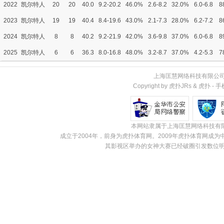
2022
凯尔特人
20
20
40.0
9.2-20.2
46.0%
2.6-8.2
32.0%
6.0-6.8
8
2023
凯尔特人
19
19
40.4
8.4-19.6
43.0%
2.1-7.3
28.0%
6.2-7.2
8
2024
凯尔特人
8
8
40.2
9.2-21.9
42.0%
3.6-9.8
37.0%
6.0-6.8
8
2025
凯尔特人
6
6
36.3
8.0-16.8
48.0%
3.2-8.7
37.0%
4.2-5.3
7
上海匡慧网络科技有限公
Copyright by 虎扑JRs &
虎扑
-
手
本网站隶属于上海匡慧网络科技有
成立于2004年，前身为虎扑体育网。2009年虎扑体育网
其影视区举办的女神大赛已经破圈引发数位明