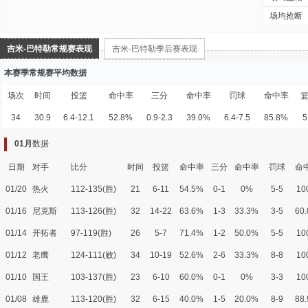
场均抢断
吉米-巴特勒常规赛表现
吉米-巴特勒季后赛表现
本赛季常规赛平均数据
场次
时间
投篮
命中率
三分
命中率
罚球
命中率
34
30.9
6.4-12.1
52.8%
0.9-2.3
39.0%
6.4-7.5
85.8%
5
01月
数据
日期
对手
比分
时间
投篮
命中率
三分
命中率
罚球
命
01/20
热火
112-135(胜)
21
6-11
54.5%
0-1
0%
5-5
10
01/16
尼克斯
113-126(胜)
32
14-22
63.6%
1-3
33.3%
3-5
60
01/14
开拓者
97-119(胜)
26
5-7
71.4%
1-2
50.0%
5-5
10
01/12
老鹰
124-111(败)
34
10-19
52.6%
2-6
33.3%
8-8
10
01/10
国王
103-137(胜)
23
6-10
60.0%
0-1
0%
3-3
10
01/08
雄鹿
113-120(胜)
32
6-15
40.0%
1-5
20.0%
8-9
88