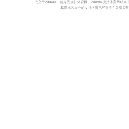
成立于2004年，前身为虎扑体育网。2009年虎扑体育网
其影视区举办的女神大赛已经破圈引发数位明