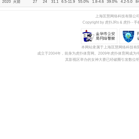
2020
火箭
27
24
31.1
6.5-11.9
55.0%
1.8-4.6
39.0%
4.2-5.0
8
上海匡慧网络科技有限公
Copyright by 虎扑JRs &
虎扑
-
手
本网站隶属于上海匡慧网络科技有
成立于2004年，前身为虎扑体育网。2009年虎扑体育网
其影视区举办的女神大赛已经破圈引发数位明