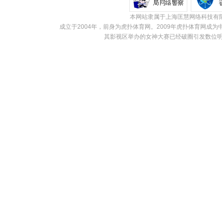
本网站隶属于上海匡慧网络科技有
成立于2004年，前身为虎扑体育网。2009年虎扑体育网
其影视区举办的女神大赛已经破圈引发数位明