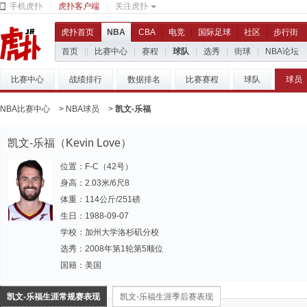
手机虎扑
|
虎扑客户端
|
关注虎扑
虎扑首页
|
NBA
|
CBA
|
电竞
|
国际足球
|
社区
|
步行街
首页
|
|
比赛中心
|
赛程
|
球队
|
选秀
|
街球
|
NBA论坛
比赛中心
战绩排行
数据排名
比赛赛程
球队
球员
NBA比赛中心
>
NBA球员
>
凯文-乐福
凯文-乐福（Kevin Love）
位置：F-C（42号）
身高：2.03米/6尺8
体重：114公斤/251磅
生日：1988-09-07
学校：加州大学洛杉矶分校
选秀：2008年第1轮第5顺位
国籍：美国
凯文-乐福生涯常规赛表现
凯文-乐福生涯季后赛表现