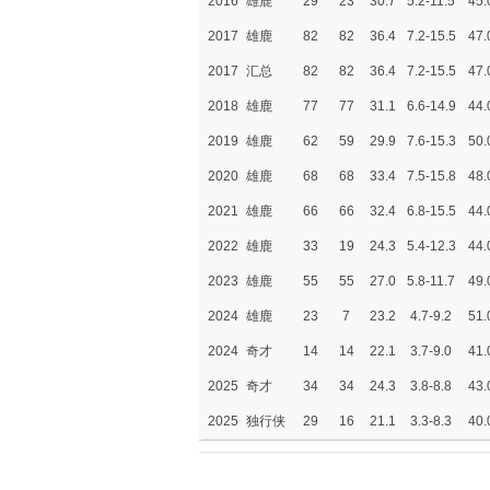
2016
雄鹿
29
23
30.7
5.2-11.5
45
03/07
凯尔特人
100-120(败)
24
2-8
2017
雄鹿
82
82
36.4
7.2-15.5
47
03/06
魔术
114-115(败)
32
7-15
2017
汇总
82
82
36.4
7.2-15.5
47
03/04
黄蜂
90-117(败)
29
4-11
2018
雄鹿
77
77
31.1
6.6-14.9
44
03/02
雷霆
100-87(败)
25
2-10
2019
雄鹿
62
59
29.9
7.6-15.3
50
02月
数据
2020
雄鹿
68
68
33.4
7.5-15.8
48
日期
对手
比分
时间
投篮
2021
雄鹿
66
66
32.4
6.8-15.5
44
02/28
灰熊
124-105(败)
19
3-8
2022
雄鹿
33
19
24.3
5.4-12.3
44
02/27
国王
130-121(败)
33
5-9
2023
雄鹿
55
55
27.0
5.8-11.7
49
02/25
篮网
123-114(胜)
12
2-4
2024
雄鹿
23
7
23.2
4.7-9.2
51
02/23
步行者
134-130(胜)
30
11-15
2024
奇才
14
14
22.1
3.7-9.0
41
02/21
森林狼
111-122(败)
30
6-14
2025
奇才
34
34
24.3
3.8-8.8
43
02/13
湖人
104-124(败)
21
3-11
2025
独行侠
29
16
21.1
3.3-8.3
40
02/11
太阳
111-120(败)
22
2-5
02/04
尼克斯
132-101(败)
22
5-11