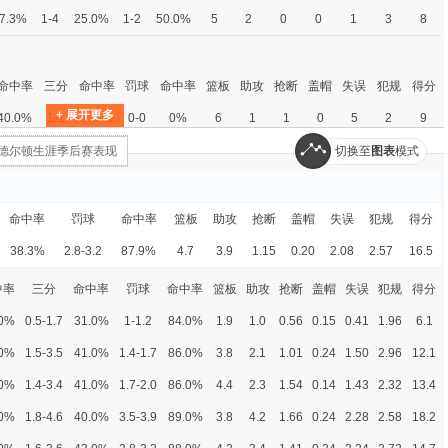
7.3%
1-4
25.0%
1-2
50.0%
5
2
0
0
1
3
8
命中率
三分
命中率
罚球
命中率
篮板
助攻
抢断
盖帽
失误
犯规
得分
+ 展开更多
40.0%
1-1
100%
0-0
0%
6
1
1
0
5
2
9
50.0%
1-2
50.0%
2-2
100%
3
5
0
0
1
1
11
米德尔顿生涯季后赛表现
切换至
图表
模式
33.3%
0-2
0%
0-0
0%
2
3
0
0
1
2
2
33.3%
2-4
50.0%
2-2
100%
0
0
1
0
1
2
8
命中率
罚球
命中率
篮板
助攻
抢断
盖帽
失误
犯规
得分
33.3%
1-1
100%
2-2
100%
6
0
2
0
2
2
7
38.3%
2.8-3.2
87.9%
4.7
3.9
1.15
0.20
2.08
2.57
16.5
22.2%
2-7
28.6%
0-0
0%
4
1
2
0
2
2
6
中率
三分
命中率
罚球
命中率
篮板
助攻
抢断
盖帽
失误
犯规
得分
22.2%
1-4
25.0%
0-0
0%
5
2
1
0
2
4
5
.0%
0.5-1.7
31.0%
1-1.2
84.0%
1.9
1.0
0.56
0.15
0.41
1.96
6.1
33.3%
0-1
0%
0-0
0%
2
1
0
0
2
1
4
.0%
1.5-3.5
41.0%
1.4-1.7
86.0%
3.8
2.1
1.01
0.24
1.50
2.96
12.1
58.8%
8-10
80.0%
7-7
100%
2
1
2
0
0
0
35
.0%
1.4-3.4
41.0%
1.7-2.0
86.0%
4.4
2.3
1.54
0.14
1.43
2.32
13.4
62.5%
2-3
66.7%
4-4
100%
1
2
0
0
3
0
16
.0%
1.8-4.6
40.0%
3.5-3.9
89.0%
3.8
4.2
1.66
0.24
2.28
2.58
18.2
28.6%
0-1
0%
2-2
100%
2
1
1
0
1
3
6