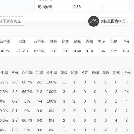
场均抢断
0.68
-
尔顿季后赛表现
切换至
图表
模式
命中率
罚球
命中率
篮板
助攻
抢断
盖帽
失误
犯规
得分
36.7%
2.0-2.3
87.2%
3.6
2.6
0.68
0.10
1.66
2.25
10.4
命中率
三分
命中率
罚球
命中率
篮板
助攻
抢断
盖帽
失误
犯规
得分
6.7%
2-3
66.7%
2-2
100%
1
1
0
0
1
0
8
2.5%
2-3
66.7%
2-2
100%
3
3
0
0
0
2
14
0%
0-2
0%
4-4
100%
3
2
0
0
3
1
4
0.0%
0-1
0%
0-0
0%
2
3
0
0
2
0
2
0.0%
2-3
66.7%
0-0
0%
2
0
0
0
0
4
8
0%
0-3
0%
0-0
0%
1
1
0
0
2
3
0