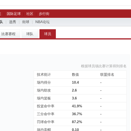
竞
|
国际足球
|
社区
|
步行街
队
|
选秀
|
街球
|
NBA论坛
比赛赛程
球队
球员
）
根据球员场比赛计算得到排名
技术统计
数值
联盟排名
场均得分
10.4
-
场均助攻
2.6
-
场均篮板
3.6
-
投篮命中率
41.9%
-
三分命中率
36.7%
-
罚球命中率
87.2%
-
场均盖帽
0.10
-