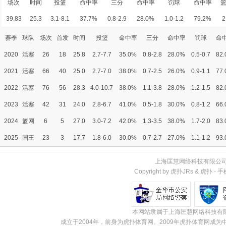
场次
时间
投篮
命中率
三分
命中率
罚球
命中率
39.83
25.3
3.1-8.1
37.7%
0.8-2.9
28.0%
1.0-1.2
79.2%
2
赛季
球队
场次
首发
时间
投篮
命中率
三分
命中率
罚球
命
2020
活塞
26
18
25.8
2.7-7.7
35.0%
0.8-2.8
28.0%
0.5-0.7
82
2021
活塞
66
40
25.0
2.7-7.0
38.0%
0.7-2.5
26.0%
0.9-1.1
77
2022
活塞
76
56
28.3
4.0-10.7
38.0%
1.1-3.8
28.0%
1.2-1.5
82
2023
活塞
42
31
24.0
2.8-6.7
41.0%
0.5-1.8
30.0%
0.8-1.2
66
2024
篮网
6
5
27.0
3.0-7.2
42.0%
1.3-3.5
38.0%
1.7-2.0
83
2025
国王
23
3
17.7
1.8-6.0
30.0%
0.7-2.7
27.0%
1.1-1.2
93
上海匡慧网络科技有限公
Copyright by 虎扑JRs &
虎扑
-
手
本网站隶属于上海匡慧网络科技有
成立于2004年，前身为虎扑体育网。2009年虎扑体育网