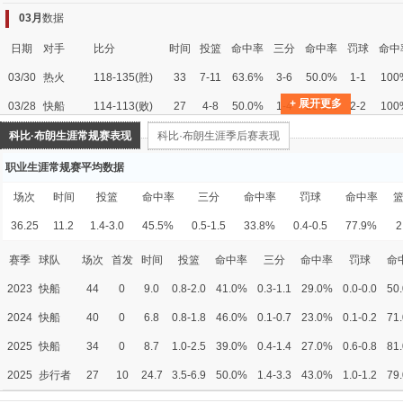
03月
数据
日期
对手
比分
时间
投篮
命中率
三分
命中率
罚球
命中
03/30
热火
118-135(胜)
33
7-11
63.6%
3-6
50.0%
1-1
100
+ 展开更多
03/28
快船
114-113(败)
27
4-8
50.0%
1-4
25.0%
2-2
100
03/26
湖人
137-130(败)
8
0-2
0%
0-2
0%
0-0
0%
科比·布朗生涯常规赛表现
科比·布朗生涯季后赛表现
03/22
马刺
119-134(败)
13
3-5
60.0%
3-4
75.0%
0-0
0%
职业生涯常规赛平均数据
03/19
开拓者
127-119(败)
20
3-3
100%
2-2
100%
0-0
0%
场次
时间
投篮
命中率
三分
命中率
罚球
命中率
03/18
尼克斯
110-136(败)
31
5-8
62.5%
3-6
50.0%
0-0
0%
36.25
11.2
1.4-3.0
45.5%
0.5-1.5
33.8%
0.4-0.5
77.9%
2
03/16
雄鹿
123-134(败)
25
3-4
75.0%
2-3
66.7%
1-2
50.
赛季
球队
场次
首发
时间
投篮
命中率
三分
命中率
罚球
命
03/14
尼克斯
101-92(败)
30
2-7
28.6%
0-3
0%
4-5
80.
2023
快船
44
0
9.0
0.8-2.0
41.0%
0.3-1.1
29.0%
0.0-0.0
50
03/13
太阳
123-108(败)
18
3-9
33.3%
1-6
16.7%
0-0
0%
2024
快船
40
0
6.8
0.8-1.8
46.0%
0.1-0.7
23.0%
0.1-0.2
71
03/11
国王
109-114(败)
21
1-2
50.0%
1-1
100%
2-2
100
2025
快船
34
0
8.7
1.0-2.5
39.0%
0.4-1.4
27.0%
0.6-0.8
81
03/09
开拓者
111-131(败)
20
3-6
50.0%
2-3
66.7%
0-0
0%
2025
步行者
27
10
24.7
3.5-6.9
50.0%
1.4-3.3
43.0%
1.0-1.2
79
03/07
湖人
117-128(败)
10
3-3
100%
1-1
100%
1-2
50.