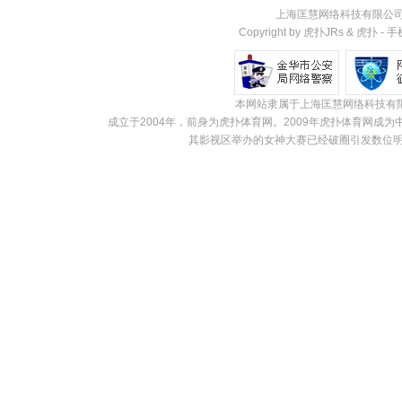
上海匡慧网络科技有限公
03/05
快船
107-130(败)
22
2-4
50.0%
1-2
50.0%
0-0
0%
Copyright by 虎扑JRs &
虎扑
-
手
03/02
灰熊
125-106(败)
27
3-9
33.3%
1-3
33.3%
2-2
100
02月
数据
本网站隶属于上海匡慧网络科技有
日期
对手
比分
时间
投篮
命中率
三分
命中率
罚球
命中
成立于2004年，前身为虎扑体育网。2009年虎扑体育网
02/27
黄蜂
133-109(败)
26
3-6
50.0%
0-2
0%
0-0
0
其影视区举办的女神大赛已经破圈引发数位明
02/25
76人
135-114(败)
31
3-10
30.0%
0-4
0%
3-3
100
02/23
独行侠
134-130(败)
19
5-9
55.6%
3-4
75.0%
2-2
100
02/21
奇才
118-131(败)
33
4-9
44.4%
2-4
50.0%
2-3
66.
02/20
奇才
105-112(败)
33
5-11
45.5%
2-4
50.0%
0-0
0
02/12
篮网
115-110(胜)
28
2-5
40.0%
0-1
0%
0-0
0
02/11
尼克斯
137-134(胜)
19
3-4
75.0%
1-1
100%
1-2
50.
02/05
骑士
124-91(败)
9
4-5
80.0%
2-3
66.7%
0-0
0
02/03
76人
128-113(败)
4
0-1
0%
0-1
0%
0-0
0
02/02
太阳
117-93(胜)
3
1-1
100%
0-0
0%
0-0
0