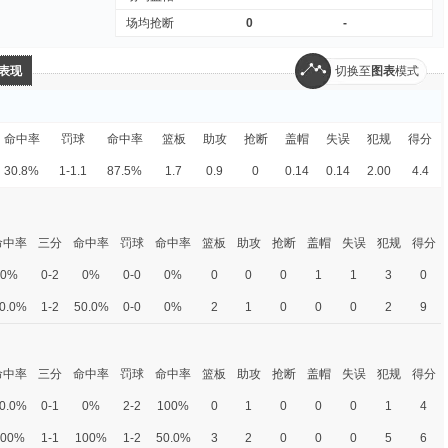
场均抢断
0
-
表现
切换至
图表
模式
命中率
罚球
命中率
篮板
助攻
抢断
盖帽
失误
犯规
得分
30.8%
1-1.1
87.5%
1.7
0.9
0
0.14
0.14
2.00
4.4
命中率
三分
命中率
罚球
命中率
篮板
助攻
抢断
盖帽
失误
犯规
得分
0%
0-2
0%
0-0
0%
0
0
0
1
1
3
0
0.0%
1-2
50.0%
0-0
0%
2
1
0
0
0
2
9
命中率
三分
命中率
罚球
命中率
篮板
助攻
抢断
盖帽
失误
犯规
得分
0.0%
0-1
0%
2-2
100%
0
1
0
0
0
1
4
100%
1-1
100%
1-2
50.0%
3
2
0
0
0
5
6