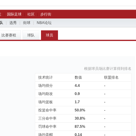
竞
|
国际足球
|
社区
|
步行街
队
|
选秀
|
街球
|
NBA论坛
比赛赛程
球队
球员
根据球员场比赛计算得到排名
技术统计
数值
联盟排名
场均得分
4.4
-
场均助攻
0.9
-
场均篮板
1.7
-
投篮命中率
50.0%
-
三分命中率
30.8%
-
罚球命中率
87.5%
-
场均盖帽
0.14
-