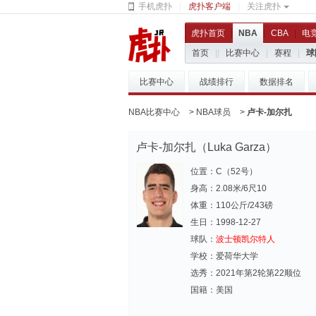
手机虎扑
|
虎扑客户端
|
关注虎扑
虎扑首页
|
NBA
|
CBA
|
电
首页
|
|
比赛中心
|
赛程
|
球
比赛中心
战绩排行
数据排名
NBA比赛中心
>
NBA球员
>
卢卡-加尔扎
卢卡-加尔扎（Luka Garza）
位置：C（52号）
身高：2.08米/6尺10
体重：110公斤/243磅
生日：1998-12-27
球队：
波士顿凯尔特人
学校：爱荷华大学
选秀：2021年第2轮第22顺位
国籍：美国