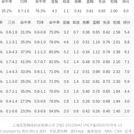
命中率
罚球
命中率
篮板
助攻
抢断
盖帽
失误
犯规
得分
35.2%
0.7-1.0
76.3%
4.2
1.1
0.41
0.81
0.65
2.00
6.0
率
三分
命中率
罚球
命中率
篮板
助攻
抢断
盖帽
失误
犯规
得分
0%
0.6-1.8
31.0%
0.6-0.8
75.0%
3.2
0.7
0.36
0.65
0.42
1.58
5.4
0%
1.1-3.1
35.0%
0.8-1.0
78.0%
4.6
1.0
0.51
1.10
0.76
2.01
6.8
0%
1.6-4.3
37.0%
1.1-1.3
85.0%
5.2
1.2
0.34
1.12
0.78
2.38
9.1
0%
1.7-4.2
41.0%
0.7-0.7
92.0%
5.2
1.4
0.48
0.70
0.60
2.10
7.1
0%
1.4-4.3
33.0%
0.8-1.1
71.0%
5.9
1.2
0.51
0.98
0.80
2.32
7.0
0%
1.1-3.0
35.0%
0.7-1.0
71.0%
3.6
1.4
0.32
0.81
0.73
2.30
5.9
0%
0.7-2.1
35.0%
0.8-1.1
70.0%
3.3
1.6
0.40
0.70
0.65
1.84
4.4
0%
0.4-1.4
27.0%
0.5-0.6
76.0%
2.8
1.3
0.26
0.50
0.68
1.94
3.0
0%
0.1-0.6
23.0%
0.3-0.6
54.0%
2.0
0.6
0.42
0.26
0.40
1.40
2.0
上海匡慧网络科技有限公司
沪B2-20120042
沪ICP备05037078号-13
Copyright by 虎扑JRs &
虎扑
-
手机虎扑网
-
虎扑App
-
服务协议
-
NBA
-
CBA
-
足球
-