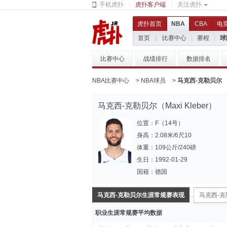
手机虎扑
|
虎扑客户端
|
关注虎扑
虎扑首页
|
NBA
|
CBA
|
电
首页
|
|
比赛中心
|
赛程
|
球
比赛中心
战绩排行
数据排名
NBA比赛中心
>
NBA球员
>
马克西-克勒贝尔
马克西-克勒贝尔（Maxi Kleber）
位置：F（14号）
身高：2.08米/6尺10
体重：109公斤/240磅
生日：1992-01-29
国籍：德国
马克西-克勒贝尔生涯常规赛表现
马克西-
职业生涯常规赛平均数据