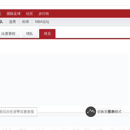
竞
|
国际足球
|
社区
|
步行街
队
|
选秀
|
街球
|
NBA论坛
比赛赛程
球队
球员
克勒贝尔生涯季后赛表现
切换至
图表
模式