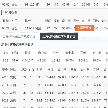
05/01
掘金
98-110(胜)
26
3-7
42.9%
1-4
25.0%
0-0
0%
04月
数据
日期
对手
比分
时间
投篮
命中率
三分
命中率
罚球
命中
+ 展开更多
04/28
掘金
113-125(败)
17
2-4
50.0%
0-0
0%
0-0
0%
04/26
掘金
96-112(胜)
21
2-4
50.0%
1-2
50.0%
0-0
0%
迈克-康利生涯常规赛表现
迈克-康利生涯季后赛表现
04/24
掘金
96-113(胜)
1
0-1
0%
0-1
0%
0-0
0%
职业生涯季后赛平均数据
04/21
掘金
119-114(胜)
4
0-0
0%
0-0
0%
0-0
0%
场次
时间
投篮
命中率
三分
命中率
罚球
命中率
04/19
掘金
105-116(败)
11
1-1
100%
1-1
100%
0-0
0%
9.23
31.6
4.4-10.7
41.2%
1.5-4.2
36.7%
2.5-3.1
80.9%
3
赛季
球队
场次
首发
时间
投篮
命中率
三分
命中率
罚球
命
2010
灰熊
13
13
39.0
5.5-14.1
39.0%
0.8-2.8
30.0%
3.4-4.1
83
2011
灰熊
7
7
39.6
4.6-10.9
42.0%
1.6-3.1
50.0%
3.4-4.6
75
2012
灰熊
15
15
38.3
5.5-14.4
38.0%
1.2-4.3
28.0%
4.7-6.2
76
2013
灰熊
7
7
38.1
6.3-14.6
43.0%
0.4-3.9
11.0%
2.9-3.7
77