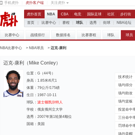
手机虎扑
|
虎扑客户端
|
关注虎扑
虎扑首页
|
NBA
|
CBA
|
电竞
|
国际足球
|
社区
|
步行街
首页
|
|
比赛中心
|
赛程
|
球队
|
选秀
|
街球
|
NBA论坛
比赛中心
战绩排行
数据排名
比赛赛程
球队
球员
NBA比赛中心
>
NBA球员
>
迈克-康利
迈克-康利（Mike Conley）
位置：G（44号）
技术统计
身高：1.85米/6尺1
场均得分
体重：79公斤/175磅
场均助攻
生日：1987-10-11
场均篮板
球队：
波士顿凯尔特人
学校：俄亥俄州立大学
投篮命中
选秀：2007年第1轮第4顺位
三分命中
国籍：美国
罚球命中
场均盖帽