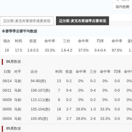
场均抢断
迈尔斯-麦克布莱德常规赛表现
迈尔斯-麦克布莱德季后赛表现
本赛季季后赛平均数据
场次
时间
投篮
命中率
三分
命中率
罚球
命中率
篮
19
17.5
1.8-5.5
33.3%
1.6-4.2
37.5%
0.4-0.4
87.5%
1.
06月
数据
日期
对手
比分
时间
投篮
命中率
三分
命中率
罚球
命中
06/14
马刺
94-90(胜)
13
0-2
0%
0-2
0%
0-0
0%
06/11
马刺
106-107(胜)
7
0-4
0%
0-4
0%
0-0
0%
06/09
马刺
115-111(败)
9
0-2
0%
0-2
0%
0-0
0%
06/06
马刺
105-104(胜)
18
2-7
28.6%
1-3
33.3%
0-0
0%
06/04
马刺
105-95(胜)
19
2-7
28.6%
2-6
33.3%
0-0
0%
05月
数据