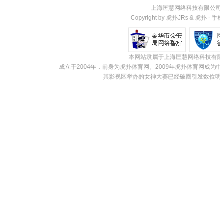
上海匡慧网络科技有限公
04/24
老鹰
108-109(败)
31
5-14
35.7%
5-10
50.0%
0-0
0
Copyright by 虎扑JRs &
虎扑
-
手
04/21
老鹰
107-106(败)
13
0-3
0%
0-1
0%
0-0
0
04/19
老鹰
102-113(胜)
21
2-6
33.3%
2-4
50.0%
0-0
0
本网站隶属于上海匡慧网络科技有
成立于2004年，前身为虎扑体育网。2009年虎扑体育网
其影视区举办的女神大赛已经破圈引发数位明