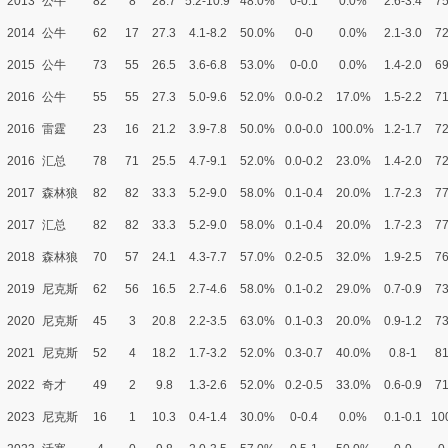
2013
公牛
82
8
28.7
5.2-10.9
48.0%
0-0.1
0.0%
2.6-3.4
7
2014
公牛
62
17
27.3
4.1-8.2
50.0%
0-0
0.0%
2.1-3.0
7
2015
公牛
73
55
26.5
3.6-6.8
53.0%
0-0.0
0.0%
1.4-2.0
6
2016
公牛
55
55
27.3
5.0-9.6
52.0%
0.0-0.2
17.0%
1.5-2.2
7
2016
雷霆
23
16
21.2
3.9-7.8
50.0%
0.0-0.0
100.0%
1.2-1.7
7
2016
汇总
78
71
25.5
4.7-9.1
52.0%
0.0-0.2
23.0%
1.4-2.0
7
2017
森林狼
82
82
33.3
5.2-9.0
58.0%
0.1-0.4
20.0%
1.7-2.3
7
2017
汇总
82
82
33.3
5.2-9.0
58.0%
0.1-0.4
20.0%
1.7-2.3
7
2018
森林狼
70
57
24.1
4.3-7.7
57.0%
0.2-0.5
32.0%
1.9-2.5
7
2019
尼克斯
62
56
16.5
2.7-4.6
58.0%
0.1-0.2
29.0%
0.7-0.9
7
2020
尼克斯
45
3
20.8
2.2-3.5
63.0%
0.1-0.3
20.0%
0.9-1.2
7
2021
尼克斯
52
4
18.2
1.7-3.2
52.0%
0.3-0.7
40.0%
0.8-1
8
2022
奇才
49
2
9.8
1.3-2.6
52.0%
0.2-0.5
33.0%
0.6-0.9
7
2023
尼克斯
16
1
10.3
0.4-1.4
30.0%
0-0.4
0.0%
0.1-0.1
10