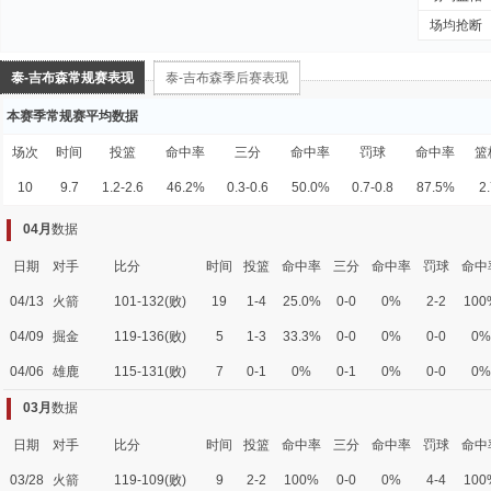
场均抢断
泰-吉布森常规赛表现
泰-吉布森季后赛表现
本赛季常规赛平均数据
场次
时间
投篮
命中率
三分
命中率
罚球
命中率
篮
10
9.7
1.2-2.6
46.2%
0.3-0.6
50.0%
0.7-0.8
87.5%
2.
04月
数据
日期
对手
比分
时间
投篮
命中率
三分
命中率
罚球
命中
04/13
火箭
101-132(败)
19
1-4
25.0%
0-0
0%
2-2
100
04/09
掘金
119-136(败)
5
1-3
33.3%
0-0
0%
0-0
0%
04/06
雄鹿
115-131(败)
7
0-1
0%
0-1
0%
0-0
0%
03月
数据
日期
对手
比分
时间
投篮
命中率
三分
命中率
罚球
命中
03/28
火箭
119-109(败)
9
2-2
100%
0-0
0%
4-4
100