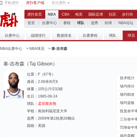
手机虎扑
|
虎扑客户端
|
关注虎扑
虎扑首页
|
NBA
|
CBA
|
电竞
|
国际足球
|
社区
|
步行街
首页
|
|
比赛中心
|
赛程
|
球队
|
选秀
|
街球
|
NBA论坛
比赛中心
战绩排行
数据排名
比赛赛程
球队
球员
NBA比赛中心
>
NBA球员
>
泰-吉布森
泰-吉布森（Taj Gibson）
位置：F（67号）
技术统计
身高：2.06米/6尺9
场均得分
体重：105公斤/232磅
场均助攻
生日：1985-06-24
场均篮板
球队：
孟菲斯灰熊
学校：南加利福尼亚大学
投篮命中
选秀：2009年第1轮第26顺位
三分命中
国籍：美国
罚球命中
场均盖帽