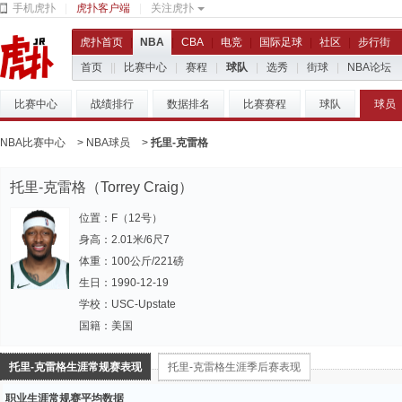
手机虎扑
|
虎扑客户端
|
关注虎扑
虎扑首页
|
NBA
|
CBA
|
电竞
|
国际足球
|
社区
|
步行街
首页
|
|
比赛中心
|
赛程
|
球队
|
选秀
|
街球
|
NBA论坛
比赛中心
战绩排行
数据排名
比赛赛程
球队
球员
NBA比赛中心
>
NBA球员
>
托里-克雷格
托里-克雷格（Torrey Craig）
位置：F（12号）
身高：2.01米/6尺7
体重：100公斤/221磅
生日：1990-12-19
学校：USC-Upstate
国籍：美国
托里-克雷格生涯常规赛表现
托里-克雷格生涯季后赛表现
职业生涯常规赛平均数据