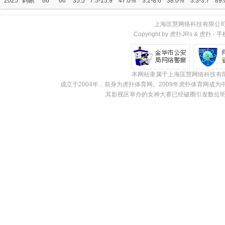
2025
鹈鹕
66
66
35.5
7.5-15.9
47.0%
3.2-8.6
38.0%
3.3-3.7
89
02/07
森林狼
119-115(胜)
37
9-15
60.0%
6-10
60.0%
2-2
10
上海匡慧网络科技有限公
02/05
雄鹿
137-141(败)
40
15-28
53.6%
12-19
63.2%
2-2
10
Copyright by 虎扑JRs &
虎扑
-
手
02/03
黄蜂
95-102(败)
37
10-20
50.0%
3-8
37.5%
4-4
10
02/01
76人
114-124(败)
38
8-21
38.1%
3-11
27.3%
0-0
0
本网站隶属于上海匡慧网络科技有
01月
数据
成立于2004年，前身为虎扑体育网。2009年虎扑体育网
日期
对手
比分
时间
其影视区举办的女神大赛已经破圈引发数位明
投篮
命中率
三分
命中率
罚球
命
01/31
灰熊
106-114(胜)
33
2-14
14.3%
0-7
0%
4-5
80
01/28
雷霆
95-104(败)
39
3-20
15.0%
1-11
9.1%
3-5
60
01/26
马刺
104-95(胜)
38
7-22
31.8%
3-11
27.3%
0-1
0
01/24
灰熊
133-127(胜)
36
9-15
60.0%
2-7
28.6%
12-12
10
01/22
活塞
112-104(败)
35
6-19
31.6%
2-9
22.2%
3-3
10
01/19
火箭
110-119(败)
35
7-15
46.7%
3-8
37.5%
4-4
10
01/17
步行者
119-127(败)
38
7-21
33.3%
5-14
35.7%
3-4
75
01/15
篮网
113-116(胜)
38
12-22
54.5%
5-13
38.5%
5-7
71