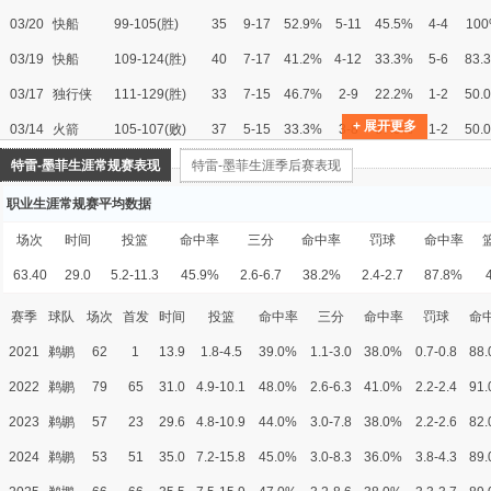
03/20
快船
99-105(胜)
35
9-17
52.9%
5-11
45.5%
4-4
10
03/19
快船
109-124(胜)
40
7-17
41.2%
4-12
33.3%
5-6
83.
03/17
独行侠
111-129(胜)
33
7-15
46.7%
2-9
22.2%
1-2
50.
+ 展开更多
03/14
火箭
105-107(败)
37
5-15
33.3%
3-8
37.5%
1-2
50.
03/12
猛龙
111-122(胜)
34
8-12
66.7%
5-8
62.5%
7-8
87.
特雷-墨菲生涯常规赛表现
特雷-墨菲生涯季后赛表现
03/09
奇才
118-138(胜)
29
7-14
50.0%
4-9
44.4%
6-6
10
职业生涯常规赛平均数据
03/07
太阳
116-118(败)
41
6-17
35.3%
4-9
44.4%
6-7
85.
场次
时间
投篮
命中率
三分
命中率
罚球
命中率
03/06
国王
133-123(胜)
32
7-14
50.0%
4-6
66.7%
3-4
75.
63.40
29.0
5.2-11.3
45.9%
2.6-6.7
38.2%
2.4-2.7
87.8%
03/04
湖人
101-110(败)
33
7-15
46.7%
3-7
42.9%
4-5
80.
赛季
球队
场次
首发
时间
投篮
命中率
三分
命中率
罚球
命
03/02
快船
117-137(败)
31
6-15
40.0%
4-10
40.0%
0-0
0
2021
鹈鹕
62
1
13.9
1.8-4.5
39.0%
1.1-3.0
38.0%
0.7-0.8
88
02月
数据
2022
鹈鹕
79
65
31.0
4.9-10.1
48.0%
2.6-6.3
41.0%
2.2-2.4
91
日期
对手
比分
时间
投篮
命中率
三分
命中率
罚球
命
2023
鹈鹕
57
23
29.6
4.8-10.9
44.0%
3.0-7.8
38.0%
2.2-2.6
82
02/12
热火
123-111(败)
27
7-15
46.7%
2-8
25.0%
3-3
10
2024
鹈鹕
53
51
35.0
7.2-15.8
45.0%
3.0-8.3
36.0%
3.8-4.3
89
02/10
国王
94-120(胜)
29
8-15
53.3%
5-11
45.5%
0-1
0