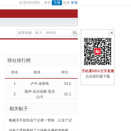
欢迎访问虎扑，请先
注册
或者
登录
得分排行榜
手机看NBA文字直播
排名
姓名
得分
点击或扫描下载
1
卢卡-东契奇
33.5
谢伊-吉尔杰斯-亚历
2
31.1
山大
相关帖子
鲍威尔不如给这个记者一笔钱，让这个记
者息事宁人算了
这有个蛋糕密搞了个快船头像框装船蜜