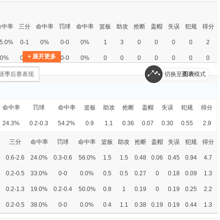
命中率
三分
命中率
罚球
命中率
篮板
助攻
抢断
盖帽
失误
犯规
得分
5.0%
0-1
0%
0-0
0%
1
3
0
0
0
0
2
+ 展开更多
0%
0-0
0%
0-0
0%
0
0
0
0
0
0
0
0%
0-0
0%
0-0
0%
0
0
0
0
0
0
0
生涯季后赛表现
切换至
图表
模式
0.0%
0-1
0%
0-0
0%
0
1
0
0
2
1
2
0%
0-0
0%
0-0
0%
0
1
0
0
0
1
0
命中率
罚球
命中率
篮板
助攻
抢断
盖帽
失误
犯规
得分
24.3%
0.2-0.3
54.2%
0.9
1.1
0.36
0.07
0.30
0.55
2.9
中率
三分
命中率
罚球
命中率
篮板
助攻
抢断
盖帽
失误
犯规
得分
率
三分
命中率
罚球
命中率
篮板
助攻
抢断
盖帽
失误
犯规
得分
.0%
1-1
100%
0-0
0%
1
1
0
0
0
2
3
0.6-2.6
24.0%
0.3-0.6
56.0%
1.5
1.5
0.48
0.06
0.45
0.94
4.7
0%
0-0
0%
0-0
0%
0
2
2
1
0
0
0
0.2-0.5
33.0%
0-0
0.0%
0.5
0.5
0.27
0
0.18
0.09
1.3
0%
0-1
0%
0-0
0%
0
3
0
0
1
0
0
0.2-1.3
19.0%
0.2-0.4
50.0%
0.8
1
0.19
0
0.19
0.25
2.2
0.2-0.5
38.0%
0-0
0.0%
0.4
1.1
0.38
0.19
0.19
0.44
1.3
命中率
三分
命中率
罚球
命中率
篮板
助攻
抢断
盖帽
失误
犯规
得分