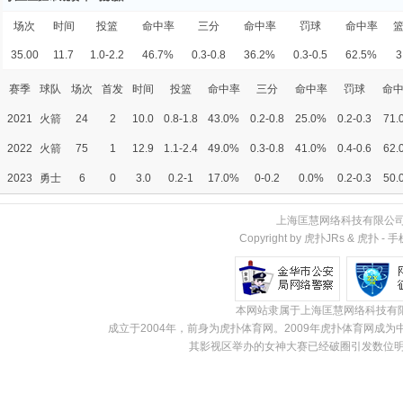
场次
时间
投篮
命中率
三分
命中率
罚球
命中率
35.00
11.7
1.0-2.2
46.7%
0.3-0.8
36.2%
0.3-0.5
62.5%
3
赛季
球队
场次
首发
时间
投篮
命中率
三分
命中率
罚球
命
2021
火箭
24
2
10.0
0.8-1.8
43.0%
0.2-0.8
25.0%
0.2-0.3
71.
2022
火箭
75
1
12.9
1.1-2.4
49.0%
0.3-0.8
41.0%
0.4-0.6
62.
2023
勇士
6
0
3.0
0.2-1
17.0%
0-0.2
0.0%
0.2-0.3
50.
上海匡慧网络科技有限公
Copyright by 虎扑JRs &
虎扑
-
手
本网站隶属于上海匡慧网络科技有
成立于2004年，前身为虎扑体育网。2009年虎扑体育网
其影视区举办的女神大赛已经破圈引发数位明