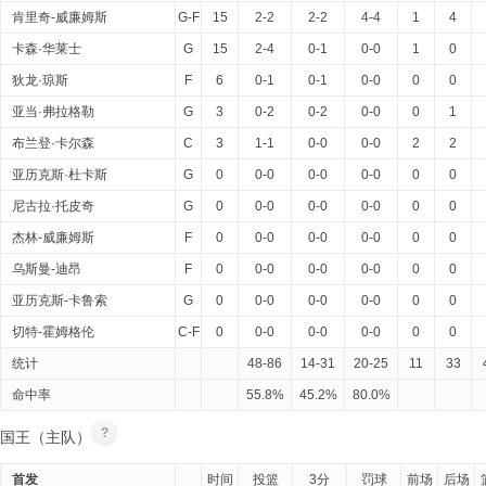
肯里奇-威廉姆斯
G-F
15
2-2
2-2
4-4
1
4
卡森·华莱士
G
15
2-4
0-1
0-0
1
0
狄龙·琼斯
F
6
0-1
0-1
0-0
0
0
亚当·弗拉格勒
G
3
0-2
0-2
0-0
0
1
布兰登·卡尔森
C
3
1-1
0-0
0-0
2
2
亚历克斯·杜卡斯
G
0
0-0
0-0
0-0
0
0
尼古拉·托皮奇
G
0
0-0
0-0
0-0
0
0
杰林-威廉姆斯
F
0
0-0
0-0
0-0
0
0
乌斯曼-迪昂
F
0
0-0
0-0
0-0
0
0
亚历克斯-卡鲁索
G
0
0-0
0-0
0-0
0
0
切特-霍姆格伦
C-F
0
0-0
0-0
0-0
0
0
统计
48-86
14-31
20-25
11
33
命中率
55.8%
45.2%
80.0%
?
国王（主队）
首发
时间
投篮
3分
罚球
前场
后场