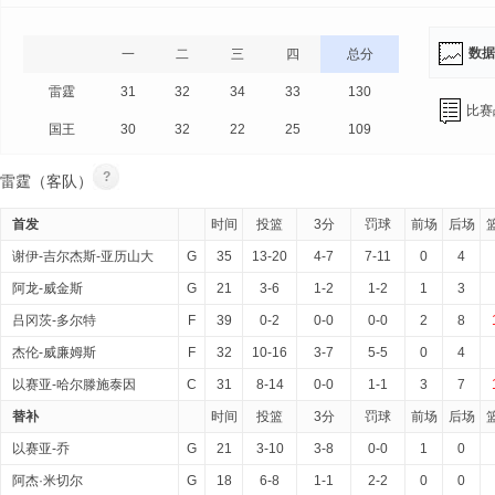
数据
一
二
三
四
总分
雷霆
31
32
34
33
130
比赛
国王
30
32
22
25
109
?
雷霆（客队）
首发
时间
投篮
3分
罚球
前场
后场
谢伊-吉尔杰斯-亚历山大
G
35
13-20
4-7
7-11
0
4
阿龙-威金斯
G
21
3-6
1-2
1-2
1
3
吕冈茨-多尔特
F
39
0-2
0-0
0-0
2
8
杰伦-威廉姆斯
F
32
10-16
3-7
5-5
0
4
以赛亚-哈尔滕施泰因
C
31
8-14
0-0
1-1
3
7
替补
时间
投篮
3分
罚球
前场
后场
以赛亚-乔
G
21
3-10
3-8
0-0
1
0
阿杰·米切尔
G
18
6-8
1-1
2-2
0
0