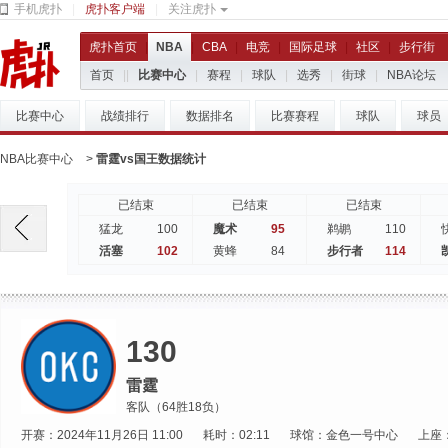
手机虎扑
|
虎扑客户端
|
关注虎扑
虎扑首页
|
NBA
|
CBA
|
电竞
|
国际足球
|
社区
|
步行街
首页
|
|
比赛中心
|
赛程
|
球队
|
选秀
|
街球
|
NBA论坛
比赛中心
战绩排行
数据排名
比赛赛程
球队
球员
NBA比赛中心
>
雷霆vs国王数据统计
已结束
已结束
已结束
100
95
110
猛龙
魔术
鹈鹕
102
84
114
活塞
黄蜂
步行者
130
雷霆
客队（64胜18负）
开赛：2024年11月26日 11:00
耗时：02:11
球馆：金色一号中心
上座：