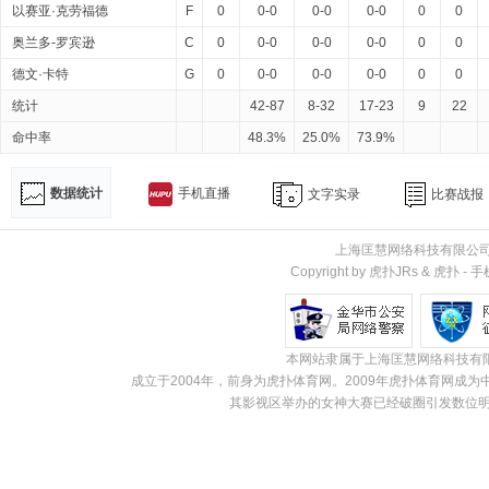
以赛亚·克劳福德
F
0
0-0
0-0
0-0
0
0
奥兰多-罗宾逊
C
0
0-0
0-0
0-0
0
0
德文·卡特
G
0
0-0
0-0
0-0
0
0
统计
42-87
8-32
17-23
9
22
命中率
48.3%
25.0%
73.9%
数据统计
手机直播
文字实录
比赛战报
上海匡慧网络科技有限公
Copyright by 虎扑JRs &
虎扑
-
手
本网站隶属于上海匡慧网络科技有
成立于2004年，前身为虎扑体育网。2009年虎扑体育网
其影视区举办的女神大赛已经破圈引发数位明