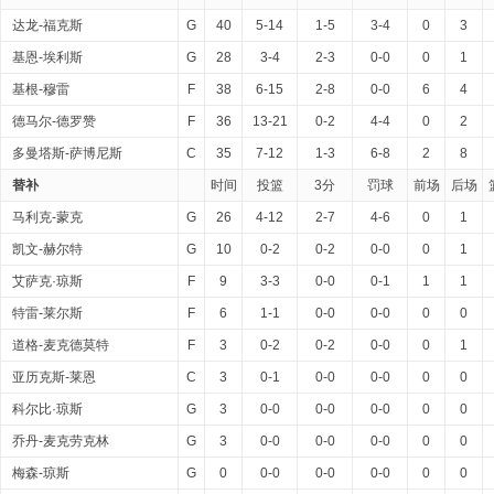
达龙-福克斯
G
40
5-14
1-5
3-4
0
3
基恩-埃利斯
G
28
3-4
2-3
0-0
0
1
基根-穆雷
F
38
6-15
2-8
0-0
6
4
德马尔-德罗赞
F
36
13-21
0-2
4-4
0
2
多曼塔斯-萨博尼斯
C
35
7-12
1-3
6-8
2
8
替补
时间
投篮
3分
罚球
前场
后场
马利克-蒙克
G
26
4-12
2-7
4-6
0
1
凯文-赫尔特
G
10
0-2
0-2
0-0
0
1
艾萨克·琼斯
F
9
3-3
0-0
0-1
1
1
特雷-莱尔斯
F
6
1-1
0-0
0-0
0
0
道格-麦克德莫特
F
3
0-2
0-2
0-0
0
1
亚历克斯-莱恩
C
3
0-1
0-0
0-0
0
0
科尔比·琼斯
G
3
0-0
0-0
0-0
0
0
乔丹-麦克劳克林
G
3
0-0
0-0
0-0
0
0
梅森-琼斯
G
0
0-0
0-0
0-0
0
0