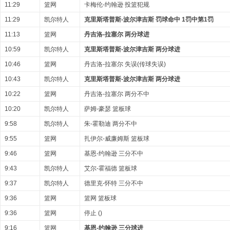
11:29
篮网
卡梅伦-约翰逊 投篮犯规
11:29
凯尔特人
克里斯塔普斯-波尔津吉斯 罚球命中 1罚中第1罚
11:13
篮网
丹吉洛-拉塞尔 两分球进
10:59
凯尔特人
克里斯塔普斯-波尔津吉斯 两分球进
10:46
篮网
丹吉洛-拉塞尔 失误(传球失误)
10:43
凯尔特人
克里斯塔普斯-波尔津吉斯 两分球进
10:22
篮网
丹吉洛-拉塞尔 两分不中
10:20
凯尔特人
萨姆-豪瑟 篮板球
9:58
凯尔特人
朱-霍勒迪 两分不中
9:55
篮网
扎伊尔-威廉姆斯 篮板球
9:46
篮网
基恩-约翰逊 三分不中
9:43
凯尔特人
艾尔-霍福德 篮板球
9:37
凯尔特人
德里克-怀特 三分不中
9:36
篮网
篮网 篮板球
9:36
篮网
停止 ()
9:16
篮网
基恩-约翰逊 三分球进