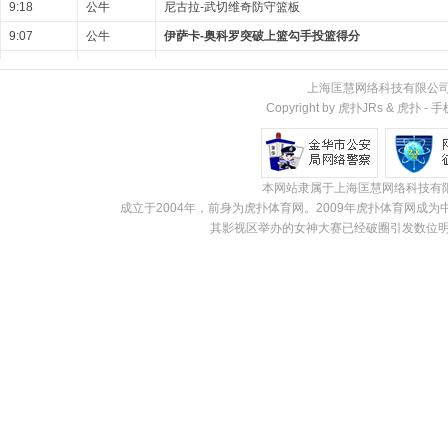
9:18
公牛
尼古拉-武切维奇防守篮板
9:07
公牛
伊萨卡-奥科罗突破上篮勾手投篮得分
9:00
魔术
马塔斯-布泽利斯封盖戴斯蒙德-贝恩两分突破上篮
上海匡慧网络科技有限公
9:00
公牛
马塔斯-布泽利斯防守篮板
Copyright by 虎扑JRs &
虎扑
-
手
8:48
公牛
伊萨卡-奥科罗两分突破上篮不中
8:44
魔术
戴斯蒙德-贝恩防守篮板
8:39
魔术
帕奥洛·班切罗投中三分跳投（安东尼-布莱克助攻）
本网站隶属于上海匡慧网络科技有
成立于2004年，前身为虎扑体育网。2009年虎扑体育网
8:25
魔术
保罗-班凯罗个人犯规（马塔斯-布泽利斯造成犯规）
其影视区举办的女神大赛已经破圈引发数位明
8:13
公牛
马塔斯-布泽利斯突破两分上篮不中
8:11
魔术
保罗-班凯罗防守篮板
7:58
魔术
戴斯蒙德-贝恩三分跳投命中 (保罗-班凯罗助攻)
7:32
公牛
安东尼-布莱克封盖马塔斯-布泽利斯三分跳投
7:31
公牛
公牛队进攻篮板
7:31
公牛
公牛失误（投篮时钟违例）
魔术队换人（安东尼·布莱克、德斯蒙德·贝恩、保罗·
7:31
魔术
斯、温德尔·卡特）