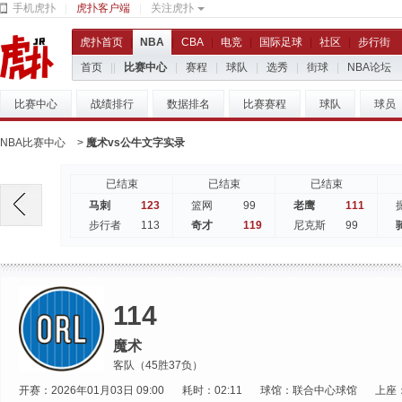
手机虎扑
|
虎扑客户端
|
关注虎扑
虎扑首页
|
NBA
|
CBA
|
电竞
|
国际足球
|
社区
|
步行街
首页
|
|
比赛中心
|
赛程
|
球队
|
选秀
|
街球
|
NBA论坛
比赛中心
战绩排行
数据排名
比赛赛程
球队
球员
NBA比赛中心
>
魔术vs公牛文字实录
已结束
已结束
已结束
123
99
111
马刺
篮网
老鹰
113
119
99
步行者
奇才
尼克斯
114
魔术
客队（45胜37负）
开赛：2026年01月03日 09:00
耗时：02:11
球馆：联合中心球馆
上座：