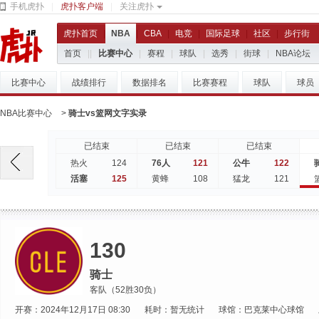
手机虎扑
|
虎扑客户端
|
关注虎扑
虎扑首页
|
NBA
|
CBA
|
电竞
|
国际足球
|
社区
|
步行街
首页
|
|
比赛中心
|
赛程
|
球队
|
选秀
|
街球
|
NBA论坛
比赛中心
战绩排行
数据排名
比赛赛程
球队
球员
NBA比赛中心
>
骑士vs篮网文字实录
已结束
已结束
已结束
124
121
122
热火
76人
公牛
125
108
121
活塞
黄蜂
猛龙
130
骑士
客队（52胜30负）
开赛：2024年12月17日 08:30
耗时：暂无统计
球馆：巴克莱中心球馆