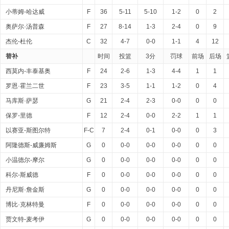
小蒂姆-哈达威
F
36
5-11
5-10
1-2
0
2
奥萨尔·汤普森
F
27
8-14
1-3
2-4
0
9
杰伦-杜伦
C
32
4-7
0-0
1-1
4
12
替补
时间
投篮
3分
罚球
前场
后场
西莫内-丰泰基奥
F
24
2-6
1-3
4-4
1
1
罗恩·霍兰二世
F
23
3-5
1-1
1-2
0
4
马库斯·萨瑟
G
21
2-4
2-3
0-0
0
0
保罗-里德
F
12
2-4
0-0
2-2
1
1
以赛亚-斯图尔特
F-C
7
2-4
0-1
0-0
0
3
阿隆德斯-威廉姆斯
G
0
0-0
0-0
0-0
0
0
小温德尔-摩尔
G
0
0-0
0-0
0-0
0
0
科尔-斯威德
F
0
0-0
0-0
0-0
0
0
丹尼斯·詹金斯
G
0
0-0
0-0
0-0
0
0
博比·克林特曼
F
0
0-0
0-0
0-0
0
0
贾文特-麦考伊
G
0
0-0
0-0
0-0
0
0