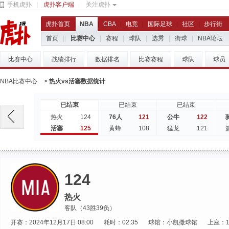
手机虎扑
|
虎扑客户端
|
关注虎扑
虎扑首页
|
NBA
|
CBA
|
电竞
|
国际足球
|
社区
|
步行街
首页
|
|
比赛中心
|
赛程
|
球队
|
选秀
|
街球
|
NBA论坛
比赛中心
战绩排行
数据排名
比赛赛程
球队
球员
NBA比赛中心
>
热火vs活塞数据统计
已结束
已结束
已结束
124
121
122
热火
76人
公牛
125
108
121
活塞
黄蜂
猛龙
124
热火
客队（43胜39负）
开赛：2024年12月17日 08:00
耗时：02:35
球馆：小凯撒球馆
上座：1