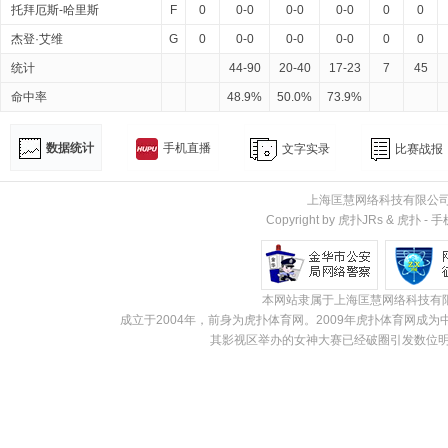
托拜厄斯-哈里斯
F
0
0-0
0-0
0-0
0
0
杰登·艾维
G
0
0-0
0-0
0-0
0
0
统计
44-90
20-40
17-23
7
45
命中率
48.9%
50.0%
73.9%
数据统计
手机直播
文字实录
比赛战报
上海匡慧网络科技有限公
Copyright by 虎扑JRs &
虎扑
-
手
本网站隶属于上海匡慧网络科技有
成立于2004年，前身为虎扑体育网。2009年虎扑体育网
其影视区举办的女神大赛已经破圈引发数位明