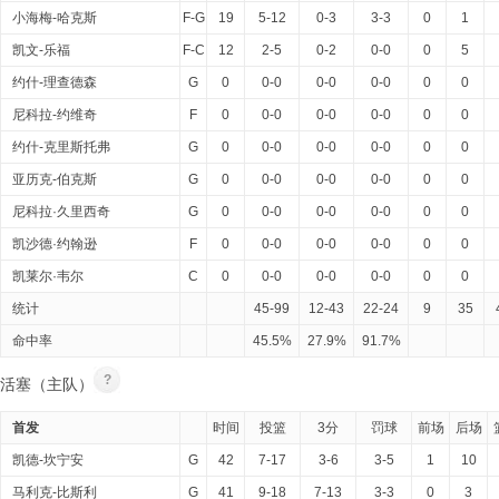
小海梅-哈克斯
F-G
19
5-12
0-3
3-3
0
1
凯文-乐福
F-C
12
2-5
0-2
0-0
0
5
约什-理查德森
G
0
0-0
0-0
0-0
0
0
尼科拉-约维奇
F
0
0-0
0-0
0-0
0
0
约什-克里斯托弗
G
0
0-0
0-0
0-0
0
0
亚历克-伯克斯
G
0
0-0
0-0
0-0
0
0
尼科拉·久里西奇
G
0
0-0
0-0
0-0
0
0
凯沙德·约翰逊
F
0
0-0
0-0
0-0
0
0
凯莱尔·韦尔
C
0
0-0
0-0
0-0
0
0
统计
45-99
12-43
22-24
9
35
命中率
45.5%
27.9%
91.7%
?
活塞（主队）
首发
时间
投篮
3分
罚球
前场
后场
凯德-坎宁安
G
42
7-17
3-6
3-5
1
10
马利克-比斯利
G
41
9-18
7-13
3-3
0
3