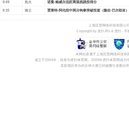
9:49
热火
诺曼-鲍威尔远距离弧线跳投得分
9:35
骑士
贾莱特-阿伦投中两分钩拳突破投篮（隆佐·巴尔助攻）
9:26
热火
诺曼-鲍威尔绊脚跳投不中
上海匡慧网络科技有限公
9:24
骑士
贾莱特-阿伦防守篮板
Copyright by 虎扑JRs &
虎扑
-
手
9:16
骑士
德安德烈·亨特投中三分跳投（萨姆·梅里尔助攻）
8:57
热火
凯尔·埃尔·伍尔投中三分跳投（戴维恩·米切尔助攻）
8:41
骑士
朗佐·鲍尔三分命中（迪恩·韦德助攻）
本网站隶属于上海匡慧网络科技有
成立于2004年，前身为虎扑体育网。2009年虎扑体育网
8:31
骑士
安东尼·布莱克失误（迈尔斯·麦克布莱德抢断）
其影视区举办的女神大赛已经破圈引发数位明
8:31
热火
凯尔·埃尔·伍尔第一罚命中（共两罚）
8:31
热火
凯尔·埃尔·伍尔第二罚命中（共两罚）
8:19
骑士
德安德烈·亨特投篮得分
8:06
热火
安德鲁·威金斯突破空中跳投命中二分球
7:53
骑士
萨姆-梅里尔三分跳投不中
7:50
热火
凯尔·伟尔防守篮板
7:44
热火
诺曼-鲍威尔快攻三分命中（戴维恩-米切尔助攻）
骑士队60秒暂停