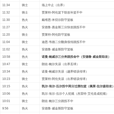
11:34
骑士
场上中止（出界）
11:32
骑士
贾莱特-阿伦篮下助攻补篮不中
11:30
热火
戴维恩-米切尔防守篮板
11:27
热火
安德鲁·惠金斯三分快攻跳投不中
11:20
骑士
贾莱特-阿伦防守篮板
11:04
骑士
迪恩·韦德二分翻身假传跳投不中
11:02
热火
安德鲁·威金斯防守篮板
10:58
热火
诺曼-鲍威尔三分奔跳投命中（安德鲁·威金斯助攻）
10:47
骑士
朗佐-鲍尔失误（出界丢球）
10:34
热火
诺曼-鲍威尔失误（越界错误传球）
10:23
骑士
贾莱特-阿伦失误（出界错误传球）
10:15
热火
凯尔·埃尔·伍尔投中两分过掷扣篮（佩莱·拉尔森助攻
10:06
热火
凯尔·埃尔·伍尔个人犯规（杰雷特·艾伦造成犯规）
10:01
骑士
朗佐·鲍尔三分跳投不中
9:56
热火
安德鲁·威金斯防守篮板