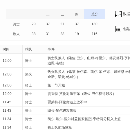
数据
一
二
三
四
总分
骑士
29
37
27
37
130
比赛
热火
38
31
28
19
116
时间
球队
事件
骑士队换人（隆佐·巴尔、山姆·梅里尔、德安德烈·亨
12:00
骑士
迪恩·韦德）
热火队换人（佩莱·拉尔森、凯尔·尔·伍尔、戴维恩·米
12:00
热火
金斯、诺曼·鲍威尔）
12:00
骑士
第一节开始
12:00
骑士
贾雷特·艾伦对阵韦尔（隆佐·巴尔获得球权）
11:45
骑士
贾莱特-阿伦突破上篮不中
11:43
骑士
朗佐-鲍尔进攻篮板
11:34
骑士
凯尔·埃尔·伍尔封盖德安德烈·亨特两分切入上篮
11:34
骑士
骑士队前场篮板