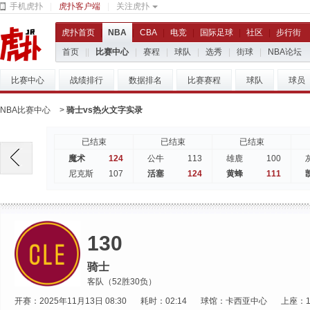
手机虎扑
|
虎扑客户端
|
关注虎扑
虎扑首页
|
NBA
|
CBA
|
电竞
|
国际足球
|
社区
|
步行街
首页
|
|
比赛中心
|
赛程
|
球队
|
选秀
|
街球
|
NBA论坛
比赛中心
战绩排行
数据排名
比赛赛程
球队
球员
NBA比赛中心
>
骑士vs热火文字实录
已结束
已结束
已结束
124
113
100
魔术
公牛
雄鹿
107
124
111
尼克斯
活塞
黄蜂
130
骑士
客队（52胜30负）
开赛：2025年11月13日 08:30
耗时：02:14
球馆：卡西亚中心
上座：1