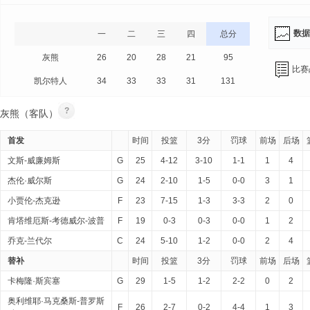
数据
一
二
三
四
总分
灰熊
26
20
28
21
95
比赛
凯尔特人
34
33
33
31
131
?
灰熊（客队）
首发
时间
投篮
3分
罚球
前场
后场
文斯-威廉姆斯
G
25
4-12
3-10
1-1
1
4
杰伦·威尔斯
G
24
2-10
1-5
0-0
3
1
小贾伦-杰克逊
F
23
7-15
1-3
3-3
2
0
肯塔维厄斯-考德威尔-波普
F
19
0-3
0-3
0-0
1
2
乔克-兰代尔
C
24
5-10
1-2
0-0
2
4
替补
时间
投篮
3分
罚球
前场
后场
卡梅隆·斯宾塞
G
29
1-5
1-2
2-2
0
2
奥利维耶·马克桑斯-普罗斯
F
26
2-7
0-2
4-4
1
3