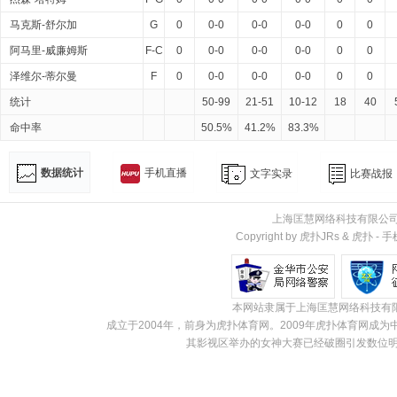
马克斯-舒尔加
G
0
0-0
0-0
0-0
0
0
阿马里-威廉姆斯
F-C
0
0-0
0-0
0-0
0
0
泽维尔-蒂尔曼
F
0
0-0
0-0
0-0
0
0
统计
50-99
21-51
10-12
18
40
命中率
50.5%
41.2%
83.3%
数据统计
手机直播
文字实录
比赛战报
上海匡慧网络科技有限公
Copyright by 虎扑JRs &
虎扑
-
手
本网站隶属于上海匡慧网络科技有
成立于2004年，前身为虎扑体育网。2009年虎扑体育网
其影视区举办的女神大赛已经破圈引发数位明