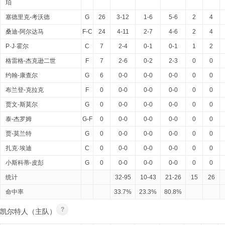
珀
塞德里克-考沃德
G
26
3-12
1-6
5-6
2
4
桑迪-阿尔达马
F-C
24
4-11
2-7
4-6
2
4
P·J·霍尔
C
7
2-4
0-1
0-1
1
2
格雷格-杰克逊二世
F
7
2-6
0-2
2-3
0
0
约翰-康查尔
G
6
0-0
0-0
0-0
0
0
布兰登-克拉克
F
0
0-0
0-0
0-0
0
0
贾文-斯莫尔
G
0
0-0
0-0
0-0
0
0
泰-杰罗姆
G-F
0
0-0
0-0
0-0
0
0
贾-莫兰特
G
0
0-0
0-0
0-0
0
0
扎克·埃迪
C
0
0-0
0-0
0-0
0
0
小斯科蒂-皮彭
G
0
0-0
0-0
0-0
0
0
统计
32-95
10-43
21-26
15
26
命中率
33.7%
23.3%
80.8%
?
凯尔特人（主队）