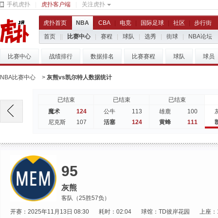
手机虎扑
|
虎扑客户端
|
关注虎扑
虎扑首页
|
NBA
|
CBA
|
电竞
|
国际足球
|
社区
|
步行街
首页
|
|
比赛中心
|
赛程
|
球队
|
选秀
|
街球
|
NBA论坛
比赛中心
战绩排行
数据排名
比赛赛程
球队
球员
NBA比赛中心
>
灰熊vs凯尔特人数据统计
已结束
已结束
已结束
124
113
100
魔术
公牛
雄鹿
107
124
111
尼克斯
活塞
黄蜂
95
灰熊
客队（25胜57负）
开赛：2025年11月13日 08:30
耗时：02:04
球馆：TD彼岸花园
上座：1