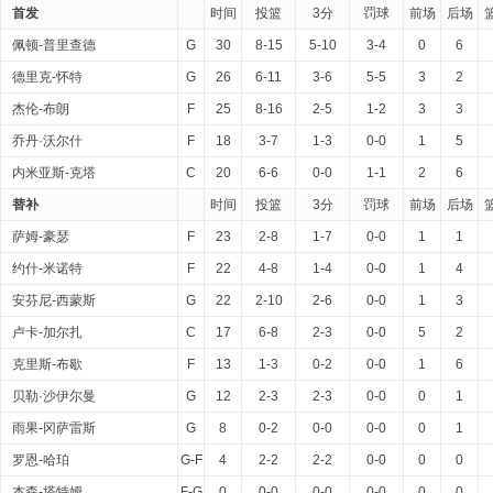
首发
时间
投篮
3分
罚球
前场
后场
佩顿-普里查德
G
30
8-15
5-10
3-4
0
6
德里克-怀特
G
26
6-11
3-6
5-5
3
2
杰伦-布朗
F
25
8-16
2-5
1-2
3
3
乔丹·沃尔什
F
18
3-7
1-3
0-0
1
5
内米亚斯-克塔
C
20
6-6
0-0
1-1
2
6
替补
时间
投篮
3分
罚球
前场
后场
萨姆-豪瑟
F
23
2-8
1-7
0-0
1
1
约什-米诺特
F
22
4-8
1-4
0-0
1
4
安芬尼-西蒙斯
G
22
2-10
2-6
0-0
1
3
卢卡-加尔扎
C
17
6-8
2-3
0-0
5
2
克里斯-布歇
F
13
1-3
0-2
0-0
1
6
贝勒·沙伊尔曼
G
12
2-3
2-3
0-0
0
1
雨果-冈萨雷斯
G
8
0-2
0-0
0-0
0
1
罗恩-哈珀
G-F
4
2-2
2-2
0-0
0
0
杰森-塔特姆
F-G
0
0-0
0-0
0-0
0
0