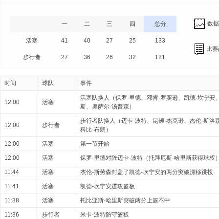
数据
一
二
三
四
总分
活塞
41
40
27
25
133
比赛
步行者
27
36
26
32
121
时间
球队
事件
活塞队换人（保罗·里德、邓肯·罗宾逊、凯德·坎宁安
12:00
活塞
斯、奥萨尔·汤普森）
步行者队换人（迈卡·波特、昆顿·杰克逊、杰伦·斯洛
12:00
步行者
科比·布朗）
12:00
活塞
第一节开始
12:00
活塞
保罗·里德对阵迈卡·波特（托拜厄斯·哈里斯获得球权
11:44
活塞
杰伦-斯劳森封盖了凯德-坎宁安的两分突破漂移跳投
11:41
活塞
凯德-坎宁安进攻篮板
11:38
活塞
托比亚斯·哈里斯突破两分上篮不中
11:36
步行者
米卡-波特防守篮板