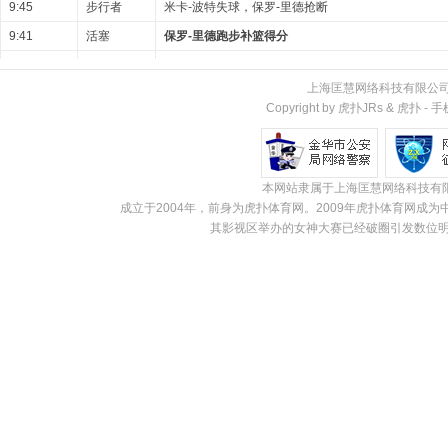
9:45
步行者
米卡-波特失球，保罗-里德抢断
9:41
活塞
保罗-里德跑步补篮得分
9:41
步行者
杰伦·斯洛森防守干扰球违例
上海匡慧网络科技有限公
步行者队60秒暂停
Copyright by 虎扑JRs &
虎扑
-
手
9:24
步行者
伊桑·汤普森三分跳投不中
9:22
活塞
奥萨尔-汤普森防守篮板
9:09
活塞
凯德-坎宁安传球失误，杰伦-斯劳森抢断
本网站隶属于上海匡慧网络科技有
成立于2004年，前身为虎扑体育网。2009年虎扑体育网
9:05
步行者
昆顿-杰克逊快攻上篮命中（杰伦-斯劳森助攻）
其影视区举办的女神大赛已经破圈引发数位明
8:42
活塞
托比亚斯·哈里斯三分命中 (凯德·卡明斯基助攻)
8:23
步行者
米卡-波特三分跳投不中
8:21
活塞
托比亚斯·哈里斯防守篮板
8:08
活塞
保罗-里德突破扣篮命中（邓肯-罗宾逊助攻）
7:45
步行者
科比-布朗突破上篮命中
7:31
活塞
托比亚斯·哈里斯突破上篮罚中二分球（凯德·康宁汉
7:24
步行者
伊桑·汤普森传球失误，托拜厄斯-哈里斯抢断
7:20
步行者
伊桑·汤普森投篮犯规（保罗-里德造犯规）