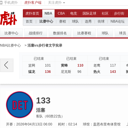
手机虎扑
|
虎扑客户端
|
关注虎扑
虎扑首页
|
NBA
|
CBA
|
电竞
|
国际足球
|
社区
|
步行街
首页
|
|
比赛中心
|
赛程
|
球队
|
选秀
|
街球
|
NBA论坛
比赛中心
战绩排行
数据排名
比赛赛程
球队
球员
NBA比赛中心
>
活塞vs步行者文字实录
已结束
已结束
已结束
101
110
117
篮网
黄蜂
老鹰
136
96
143
猛龙
尼克斯
热火
133
活塞
客队（60胜22负）
开赛：2026年04月13日 06:00
耗时：02:14
球馆：盖恩布里奇体育馆