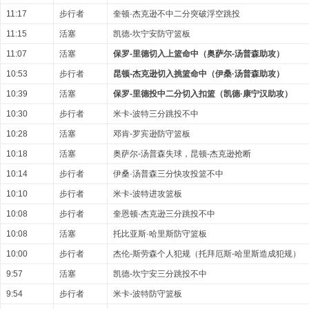
11:17
步行者
奎顿·杰克逊不中二分突破浮空跳投
11:15
活塞
凯德-坎宁安防守篮板
11:07
活塞
保罗-里德切入上篮命中（奥萨尔-汤普森助攻）
10:53
步行者
昆顿-杰克逊切入挑篮命中（伊桑·汤普森助攻）
10:39
活塞
保罗-里德投中二分切入扣篮（凯德·康宁汉助攻）
10:30
步行者
米卡-波特三分跳投不中
10:28
活塞
邓肯-罗宾逊防守篮板
10:18
活塞
奥萨尔-汤普森失球，昆顿-杰克逊抢断
10:14
步行者
伊桑·汤普森三分快攻投篮不中
10:10
步行者
米卡-波特进攻篮板
10:08
步行者
奎恩顿·杰克逊三分跳投不中
10:08
活塞
托比亚斯·哈里斯防守篮板
10:00
步行者
杰伦-斯劳森个人犯规（托拜厄斯-哈里斯造成犯规）
9:57
活塞
凯德-坎宁安三分跳投不中
9:54
步行者
米卡-波特防守篮板