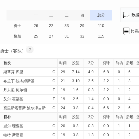
数据
一
二
三
四
总分
勇士
26
22
33
29
110
比赛
快船
25
27
31
32
115
?
勇士（客队）
首发
时间
投篮
3分
罚球
前场
后场
斯蒂芬-库里
G
29
7-14
4-9
6-8
0
6
布兰丁·波杰姆斯基
G
21
3-10
2-5
2-2
1
3
丹东尼-梅尔顿
F
19
1-6
0-3
2-2
1
2
艾尔-霍福德
F
19
2-5
1-4
0-0
0
4
克里斯塔普斯-波尔津吉斯
C
24
3-8
0-4
6-6
2
6
替补
时间
投篮
3分
罚球
前场
后场
威尔-理查德
G
20
0-3
0-3
0-0
1
1
帕特-斯潘塞
G
19
3-8
1-3
0-0
1
2