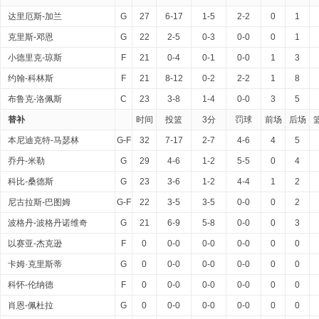
达里厄斯-加兰
G
27
6-17
1-5
2-2
0
1
克里斯-邓恩
G
22
2-5
0-3
0-0
0
1
小德里克-琼斯
F
21
0-4
0-1
0-0
1
3
约翰-科林斯
F
21
8-12
0-2
2-2
1
8
布鲁克-洛佩斯
C
23
3-8
1-4
0-0
3
5
替补
时间
投篮
3分
罚球
前场
后场
本尼迪克特-马瑟林
G-F
32
7-17
2-7
4-6
4
5
乔丹-米勒
G
29
4-6
1-2
5-5
0
4
科比-桑德斯
G
23
3-6
1-2
4-4
1
2
尼古拉斯-巴图姆
G-F
22
3-5
3-5
0-0
0
2
波格丹-波格丹诺维奇
G
21
6-9
5-8
0-0
0
3
以赛亚-杰克逊
F
0
0-0
0-0
0-0
0
0
卡姆·克里斯蒂
G
0
0-0
0-0
0-0
0
0
科怀-伦纳德
F
0
0-0
0-0
0-0
0
0
肖恩-佩杜拉
G
0
0-0
0-0
0-0
0
0