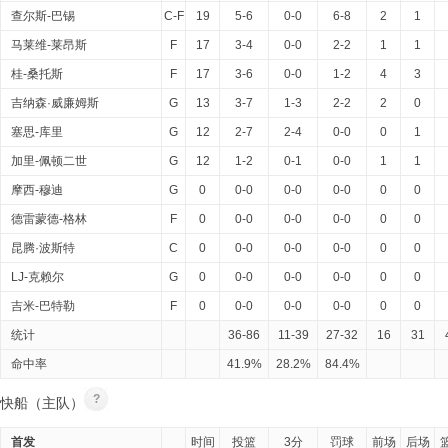
查尔斯-巴锡
C-F
19
5-6
0-0
6-8
2
1
马莱维-莱昂斯
F
17
3-4
0-0
2-2
1
1
桂-桑托斯
F
17
3-6
0-0
1-2
4
3
吉纳森·威廉姆斯
G
13
3-7
1-3
2-2
2
0
塞思-库里
G
12
2-7
2-4
0-0
0
1
加里-佩顿二世
G
12
1-2
0-1
0-0
1
1
摩西-穆迪
G
0
0-0
0-0
0-0
0
0
德雷蒙德-格林
F
0
0-0
0-0
0-0
0
0
昆腾·波斯特
C
0
0-0
0-0
0-0
0
0
LJ-克赖尔
G
0
0-0
0-0
0-0
0
0
吉米-巴特勒
F
0
0-0
0-0
0-0
0
0
统计
36-86
11-39
27-32
16
31
命中率
41.9%
28.2%
84.4%
?
快船（主队）
首发
时间
投篮
3分
罚球
前场
后场