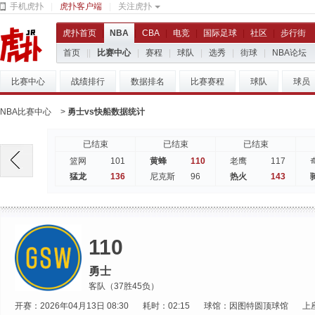
手机虎扑
|
虎扑客户端
|
关注虎扑
虎扑首页
|
NBA
|
CBA
|
电竞
|
国际足球
|
社区
|
步行街
首页
|
|
比赛中心
|
赛程
|
球队
|
选秀
|
街球
|
NBA论坛
比赛中心
战绩排行
数据排名
比赛赛程
球队
球员
NBA比赛中心
>
勇士vs快船数据统计
已结束
已结束
已结束
101
110
117
篮网
黄蜂
老鹰
136
96
143
猛龙
尼克斯
热火
110
勇士
客队（37胜45负）
开赛：2026年04月13日 08:30
耗时：02:15
球馆：因图特圆顶球馆
上