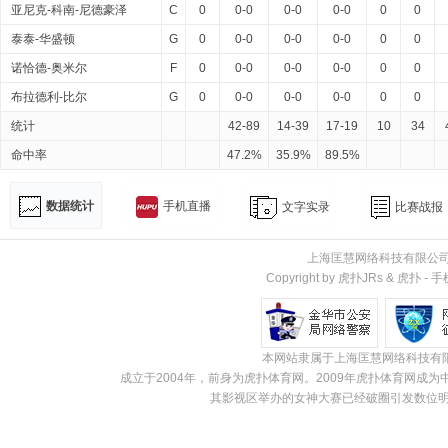
亚尼克-科南-尼德豪泽
C
0
0-0
0-0
0-0
0
0
泰泰-华盛顿
G
0
0-0
0-0
0-0
0
0
诺恰德-奥米尔
F
0
0-0
0-0
0-0
0
0
布拉德利-比尔
G
0
0-0
0-0
0-0
0
0
统计
42-89
14-39
17-19
10
34
命中率
47.2%
35.9%
89.5%
数据统计
手机直播
文字实录
比赛战报
上海匡慧网络科技有限公
Copyright by 虎扑JRs &
虎扑
-
手
本网站隶属于上海匡慧网络科技有
成立于2004年，前身为虎扑体育网。2009年虎扑体育网
其影视区举办的女神大赛已经破圈引发数位明