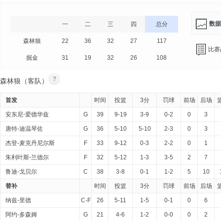
数据
一
二
三
四
总分
森林狼
22
36
32
27
117
比赛
掘金
31
19
32
26
108
?
森林狼（客队）
首发
时间
投篮
3分
罚球
前场
后场
安东尼-爱德华兹
G
39
9-19
3-9
0-2
0
3
唐特-迪温琴佐
G
36
5-10
5-10
2-3
0
3
杰登-麦克丹尼尔斯
F
33
9-12
0-3
2-2
0
1
朱利叶斯-兰德尔
F
32
5-12
1-3
3-5
2
7
鲁迪-戈贝尔
C
38
3-8
0-1
1-2
5
10
替补
时间
投篮
3分
罚球
前场
后场
纳兹-里德
C-F
26
5-11
1-5
0-1
0
6
阿约-多森姆
G
21
4-6
1-2
0-0
0
2