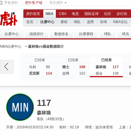
手机虎扑
|
虎扑客户端
|
关注虎扑
虎扑首页
|
NBA
|
CBA
|
电竞
|
国际足球
|
社区
|
步行街
首页
|
|
比赛中心
|
赛程
|
球队
|
选秀
|
街球
|
NBA论坛
比赛中心
战绩排行
数据排名
比赛赛程
球队
球员
NBA比赛中心
>
森林狼vs掘金数据统计
已结束
已结束
已结束
89
106
117
马刺
骑士
森林狼
114
102
108
尼克斯
篮网
掘金
117
森林狼
客队（49胜33负）
开赛：2026年03月02日 04:30
耗时：02:19
球馆：波尔体育馆
上座：1