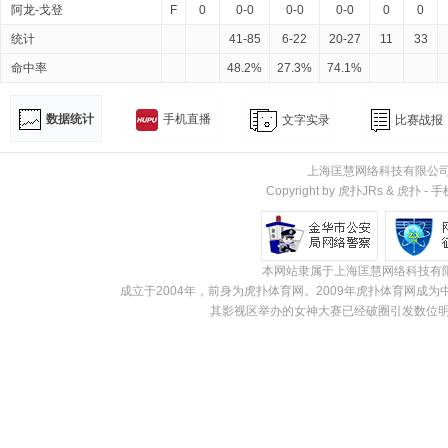
阿龙-戈登
F
0
0-0
0-0
0-0
0
0
统计
41-85
6-22
20-27
11
33
命中率
48.2%
27.3%
74.1%
数据统计
手机直播
文字实录
比赛战报
上海匡慧网络科技有限公
Copyright by 虎扑JRs &
虎扑
-
手
本网站隶属于上海匡慧网络科技有
成立于2004年，前身为虎扑体育网。2009年虎扑体育网
其影视区举办的女神大赛已经破圈引发数位明