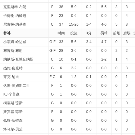
克里斯琴-布朗
F
38
5-9
0-2
5-5
3
3
卡梅伦-约翰逊
F
23
0-6
0-4
0-0
0
4
尼古拉-约基奇
C
37
15-26
1-4
4-6
5
8
替补
时间
投篮
3分
罚球
前场
后场
小蒂姆-哈达威
G-F
33
5-6
3-4
4-7
0
3
布鲁斯-布朗
G-F
28
3-6
0-0
0-0
2
2
约纳斯-瓦兰丘纳斯
C
10
0-1
0-0
2-2
1
4
杰伦-皮克特
G
6
2-2
0-0
0-0
0
3
齐克-纳吉
F-C
6
1-3
0-1
0-0
0
1
达隆·霍姆斯二世
F
1
0-0
0-0
0-0
0
0
KJ·辛普森
G
1
0-0
0-0
0-0
0
0
柯蒂斯-琼斯
G
0
0-0
0-0
0-0
0
0
斯宾塞·琼斯
F
0
0-0
0-0
0-0
0
0
佩顿-沃特森
G
0
0-0
0-0
0-0
0
0
塔马尔-贝茨
G
0
0-0
0-0
0-0
0
0