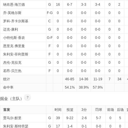
纳肖恩-海兰德
G
16
6-7
3-3
3-4
0
2
乔-英格尔斯
F-G
0
0-0
0-0
0-0
0
0
罗科-齐卡尔斯基
C
0
0-0
0-0
0-0
0
0
迈克-康利
G
0
0-0
0-0
0-0
0
0
小特伦斯·香农
G-F
0
0-0
0-0
0-0
0
0
恩里克·弗里曼
F
0
0-0
0-0
0-0
0
0
朱利安-菲利普斯
F
0
0-0
0-0
0-0
0
0
杰伦-克拉克
G
0
0-0
0-0
0-0
0
0
若昂-贝兰热
F
0
0-0
0-0
0-0
0
0
统计
46-85
14-36
11-19
7
34
命中率
54.1%
38.9%
57.9%
?
掘金（主队）
首发
时间
投篮
3分
罚球
前场
后场
贾马尔-默里
G
39
9-22
2-6
5-7
0
5
朱利安·斯特劳瑟
G
17
1-4
0-1
0-0
0
0