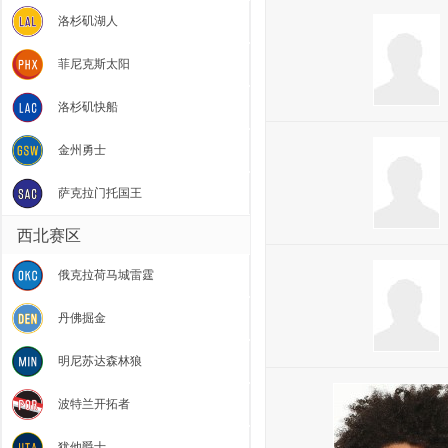
洛杉矶湖人
菲尼克斯太阳
洛杉矶快船
金州勇士
萨克拉门托国王
西北赛区
俄克拉荷马城雷霆
丹佛掘金
明尼苏达森林狼
波特兰开拓者
犹他爵士