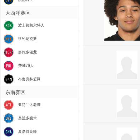
大西洋赛区
波士顿凯尔特人
纽约尼克斯
多伦多猛龙
费城76人
布鲁克林篮网
东南赛区
亚特兰大老鹰
奥兰多魔术
夏洛特黄蜂