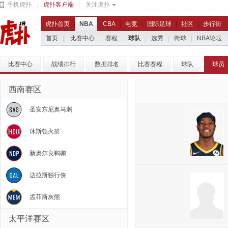
手机虎扑
|
虎扑客户端
|
关注虎扑
虎扑首页
|
NBA
|
CBA
|
电竞
|
国际足球
|
社区
|
步行街
首页
|
|
比赛中心
|
赛程
|
球队
|
选秀
|
街球
|
NBA论坛
比赛中心
战绩排行
数据排名
比赛赛程
球队
球员
西南赛区
圣安东尼奥马刺
休斯顿火箭
新奥尔良鹈鹕
达拉斯独行侠
孟菲斯灰熊
太平洋赛区