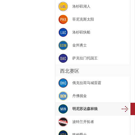
洛杉矶湖人
菲尼克斯太阳
洛杉矶快船
金州勇士
萨克拉门托国王
西北赛区
俄克拉荷马城雷霆
丹佛掘金
明尼苏达森林狼
波特兰开拓者
犹他爵士