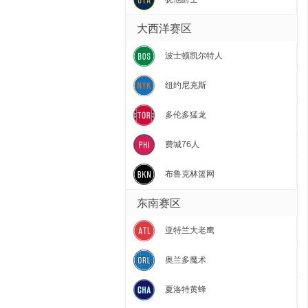
大西洋赛区
波士顿凯尔特人
纽约尼克斯
多伦多猛龙
费城76人
布鲁克林篮网
东南赛区
亚特兰大老鹰
奥兰多魔术
夏洛特黄蜂