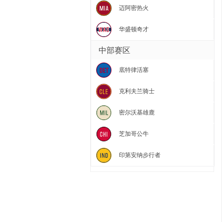
迈阿密热火
华盛顿奇才
中部赛区
底特律活塞
克利夫兰骑士
密尔沃基雄鹿
芝加哥公牛
印第安纳步行者