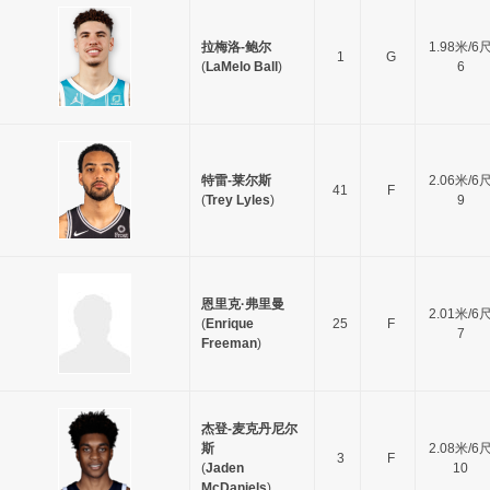
拉梅洛-鲍尔
1.98米/6
1
G
(
LaMelo Ball
)
6
特雷-莱尔斯
2.06米/6
41
F
(
Trey Lyles
)
9
恩里克·弗里曼
2.01米/6
(
Enrique
25
F
7
Freeman
)
杰登-麦克丹尼尔
斯
2.08米/6
3
F
(
Jaden
10
McDaniels
)