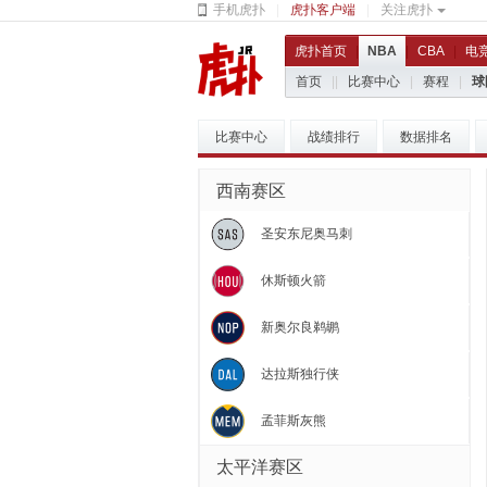
手机虎扑
|
虎扑客户端
|
关注虎扑
虎扑首页
|
NBA
|
CBA
|
电
首页
|
|
比赛中心
|
赛程
|
球
比赛中心
战绩排行
数据排名
西南赛区
圣安东尼奥马刺
休斯顿火箭
新奥尔良鹈鹕
达拉斯独行侠
孟菲斯灰熊
太平洋赛区