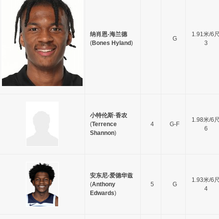
纳肖恩-海兰德
1.91米/6
G
(
Bones Hyland
)
3
小特伦斯·香农
1.98米/6
(
Terrence
4
G-F
6
Shannon
)
安东尼-爱德华兹
1.93米/6
(
Anthony
5
G
4
Edwards
)