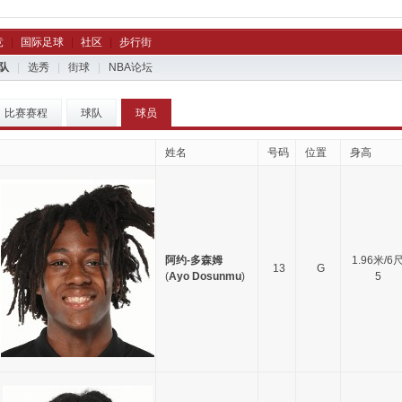
竞
|
国际足球
|
社区
|
步行街
队
|
选秀
|
街球
|
NBA论坛
比赛赛程
球队
球员
姓名
号码
位置
身高
阿约-多森姆
1.96米/6
13
G
(
Ayo Dosunmu
)
5