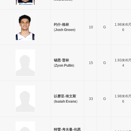
约什-格林
1.98米/6
10
G
(
Josh Green
)
6
锡恩·普林
1.93米/6
15
G
(
Zyon Pullin
)
4
以赛亚-埃文斯
1.98米/6
33
G
(
Isaiah Evans
)
6
特雷-考夫曼-伦恩