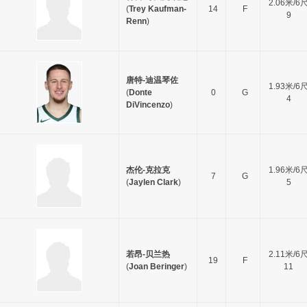
2.06米/6
(
Trey Kaufman-
14
F
9
Renn
)
唐特-迪温琴佐
1.93米/6
(
Donte
0
G
4
DiVincenzo
)
杰伦-克拉克
1.96米/6
7
G
(
Jaylen Clark
)
5
若昂-贝兰热
2.11米/6
19
F
(
Joan Beringer
)
11