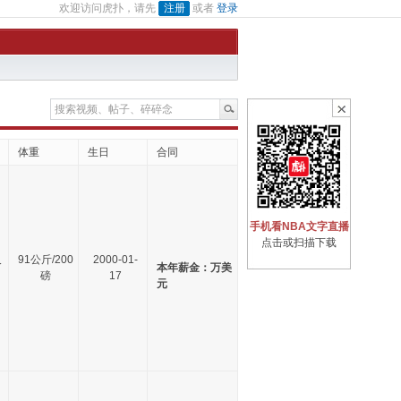
欢迎访问虎扑，请先
注册
或者
登录
体重
生日
合同
手机看NBA文字直播
点击或扫描下载
尺
91公斤/200
2000-01-
本年薪金：万美
磅
17
元