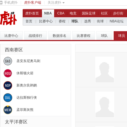
手机虎扑
|
虎扑客户端
|
关注虎扑
虎扑首页
|
NBA
|
CBA
|
电竞
|
国际足球
|
社区
|
步行街
首页
|
|
比赛中心
|
赛程
|
球队
|
选秀
|
街球
|
NBA论坛
比赛中心
战绩排行
数据排名
比赛赛程
球队
球员
西南赛区
圣安东尼奥马刺
休斯顿火箭
新奥尔良鹈鹕
达拉斯独行侠
孟菲斯灰熊
太平洋赛区