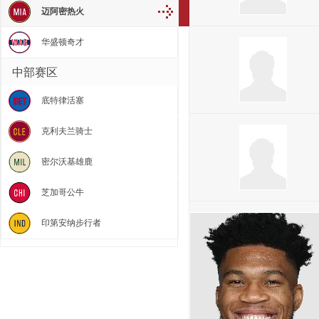
迈阿密热火
华盛顿奇才
中部赛区
底特律活塞
克利夫兰骑士
密尔沃基雄鹿
芝加哥公牛
印第安纳步行者