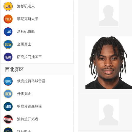
洛杉矶湖人
菲尼克斯太阳
洛杉矶快船
金州勇士
萨克拉门托国王
西北赛区
俄克拉荷马城雷霆
丹佛掘金
明尼苏达森林狼
波特兰开拓者
犹他爵士