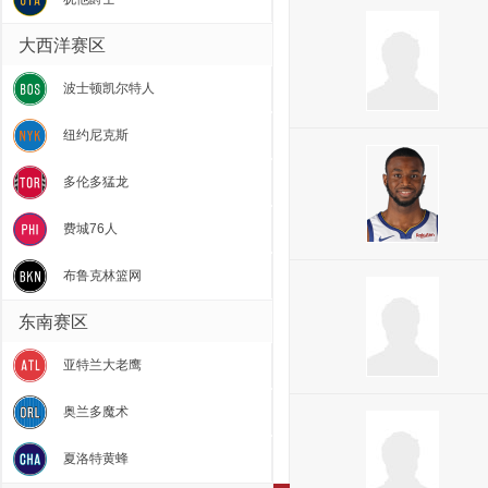
大西洋赛区
波士顿凯尔特人
纽约尼克斯
多伦多猛龙
费城76人
布鲁克林篮网
东南赛区
亚特兰大老鹰
奥兰多魔术
夏洛特黄蜂